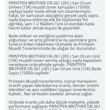
PRINTPEN BROTHER DR-261 (265 ) Sarı Drum
ünitesi (15K) muadil toner kartuşları (15000)
sayfaya kadar baskı almak için tasarlanmıştır.
Fakat, bir kartuştan alacağınız gerçek sayfa sayısı,
sayfa başına metin/grafik A4 Sayfasında %5
ağırlıkla, yani 1-2 Madeni Türk Lirasındaki baskı
hacmi kadar almak koşulu ile geçerlidir.
Baskı miktarı ve seçtiğiniz yazdırma alanı
yoğunlaşır ve artış gösterirse bu şeçimlere göre
tonerin erken tükenmesi Orjinalde ve Printpen
Muadil Tonerlerimizde de olağan bir durumdur.
PRINTPEN BROTHER DR-261 (265 ) Sarı Drum Unit
(15K) muadil toneri vermiş olduğu sayfa kapasitesi
neredeyse orijinaliniyle aynıdır. PRINTPEN
BROTHER DR-261 (265 ) Sarı Drum Unit (15K) Baskı
Sayısı (15000) sayfadır.
Printpen Muadil tonerlerimiz, orjinal markaların
üretim yapan fabrikalarına oranla, benzer üretim
teknikleri ve ayni ozellikleri taşıyan tonerlerimiz
Kaliteli , Net ve Keskin baskılar almanızı sağlar.
Orijinale oranla çok daha düşük maliyetle, yüksek
performans sağlayan PRINTPEN BROTHER DR-261