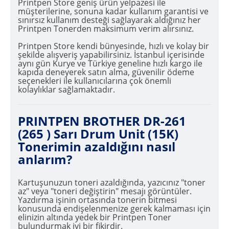
Printpen Store geniş ürün yelpazesi ile
müşterilerine, sonuna kadar kullanım garantisi ve
sınırsız kullanım desteği sağlayarak aldığınız her
Printpen Tonerden maksimum verim alırsınız.
Printpen Store kendi bünyesinde, hızlı ve kolay bir
şekilde alışveriş yapabilirsiniz. İstanbul içerisinde
aynı gün Kurye ve Türkiye geneline hızlı kargo ile
kapıda deneyerek satın alma, güvenilir ödeme
seçenekleri ile kullanıcılarına çok önemli
kolaylıklar sağlamaktadır.
PRINTPEN BROTHER DR-261
(265 ) Sarı Drum Unit (15K)
Tonerimin azaldığını nasıl
anlarım?
Kartuşunuzun toneri azaldığında, yazıcınız "toner
az" veya "toneri değiştirin" mesajı görüntüler.
Yazdırma işinin ortasında tonerin bitmesi
konusunda endişelenmenize gerek kalmaması için
elinizin altında yedek bir Printpen Toner
bulundurmak iyi bir fikirdir.