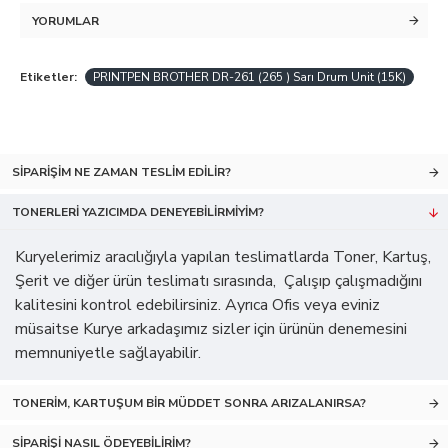
YORUMLAR
Etiketler:
PRINTPEN BROTHER DR-261 (265 ) Sarı Drum Unit (15K)
SIPARIŞIM NE ZAMAN TESLIM EDILIR?
TONERLERI YAZICIMDA DENEYEBILIRMIYIM?
Kuryelerimiz aracılığıyla yapılan teslimatlarda Toner, Kartuş,
Şerit ve diğer ürün teslimatı sırasında, Çalışıp çalışmadığını
kalitesini kontrol edebilirsiniz. Ayrıca Ofis veya eviniz
müsaitse Kurye arkadaşımız sizler için ürünün denemesini
memnuniyetle sağlayabilir.
TONERIM, KARTUŞUM BIR MÜDDET SONRA ARIZALANIRSA?
SIPARIŞI NASIL ÖDEYEBILIRIM?