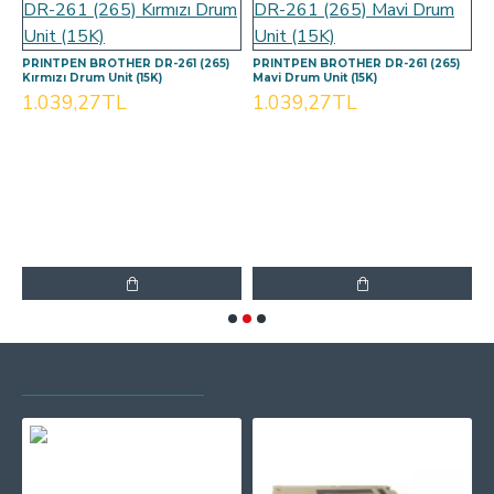
PRINTPEN BROTHER DR-261 (265)
PRINTPEN BROTHER DR-261 (265)
P
Kırmızı Drum Unit (15K)
Mavi Drum Unit (15K)
S
1.039,27TL
1.039,27TL
1
SON GÖRÜNTÜLENEN
EN ÇOK GÖRÜNTÜLENEN