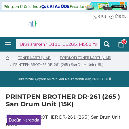
GIRIŞ
ÜYE OL
0
TONER KARTUŞLARI
FOTOKOPİ TONER KARTUŞLARI
PRINTPEN BROTHER DR-261 (265 ) Sarı Drum Unit (15K)
Ülkemizde Çeyrek Asırdır Sarf Malzemenin Adı; PRINTPEN®
PRINTPEN BROTHER DR-261 (265 )
Sarı Drum Unit (15K)
Bugün Kargoda