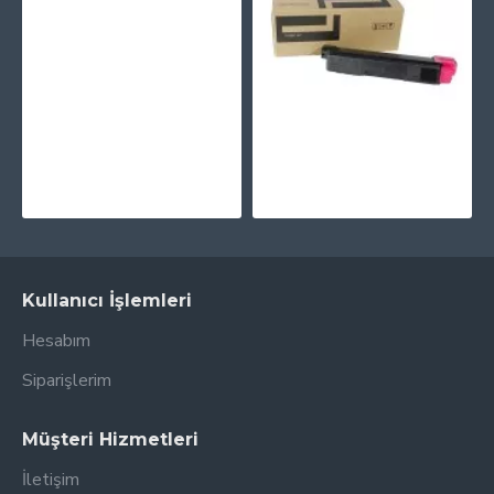
PRINTPEN BROTHER DR-261 (265 ) Sarı Drum Unit (15K)
1.039,27TL
PRINTPEN UTAX CLP-3721 & TRIUMPH ADLER CLP-4721 Kırmızı (66Gr/5K) (Japon Toner)
949,95TL
Kullanıcı İşlemleri
Hesabım
Siparişlerim
Müşteri Hizmetleri
İletişim