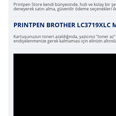
Printpen Store kendi bünyesinde, hızlı ve kolay bir şek
deneyerek satın alma, güvenilir ödeme seçenekleri ile
PRINTPEN BROTHER LC3719XLC Mav
Kartuşunuzun toneri azaldığında, yazıcınız "toner az
endişelenmenize gerek kalmaması için elinizin altında