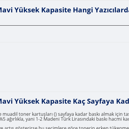
 Yüksek Kapasite Hangi Yazıcılarda 
vi Yüksek Kapasite Kaç Sayfaya Kad
il toner kartuşları () sayfaya kadar baskı almak için tasa
%5 ağırlıkla, yani 1-2 Madeni Türk Lirasındaki baskı hacmi kad
r ve artış gösterirse bu şeçimlere göre tonerin erken tükenm