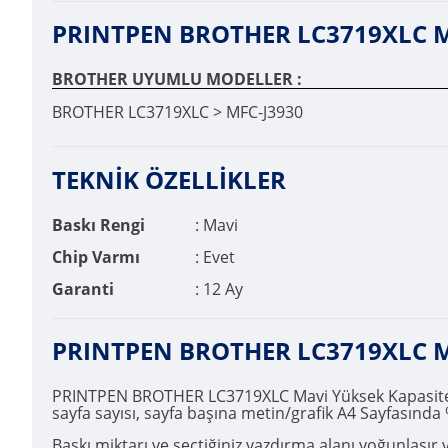
PRINTPEN BROTHER LC3719XLC Mavi
BROTHER UYUMLU MODELLER :
BROTHER LC3719XLC > MFC-J3930
TEKNİK ÖZELLİKLER
Baskı Rengi
: Mavi
Chip Varmı
: Evet
Garanti
: 12 Ay
PRINTPEN BROTHER LC3719XLC Ma
PRINTPEN BROTHER LC3719XLC Mavi Yüksek Kapasite muad
sayfa sayısı, sayfa başına metin/grafik A4 Sayfasında 
Baskı miktarı ve seçtiğiniz yazdırma alanı yoğunlaşı