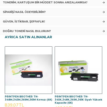
TONERIM, KARTUŞUM BIR MÜDDET SONRA ARIZALANIRSA?
SIPARIŞI NASIL ÖDEYEBILIRIM?
GÜVEN, İSTIKRAR, ŞEFFAFLIK!
DOĞRU TONERI NASIL BULURUM?
AYRICA SATIN ALINANLAR
PRINTPEN BROTHER TN-
PRINTPEN BROTHER TN-
348M,345M,369M,361M Kırmızı (6K)
345K,348K,369K,361K Siyah Yüksek
Kapasite (6K)
839,07TL