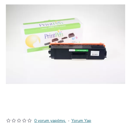
0 yorum yapılmış.
-
Yorum Yap