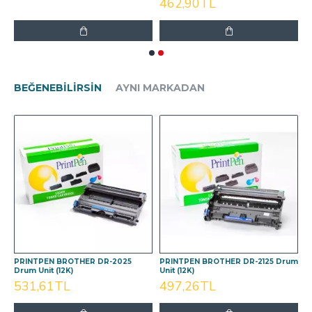
462,90TL
BEĞENEBILIRSIN
AYNI MARKADAN
m
PRINTPEN BROTHER DR-2025
PRINTPEN BROTHER DR-2125 Drum
P
Drum Unit (12K)
Unit (12K)
D
531,61TL
497,26TL