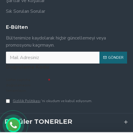
Şartlar ve Koşullar
Sık Sorulan Sorular
E-Bülten
Bültenimize kaydolarak hiçbir güncellemeyi veya
promosyonu kaçırmayın.
GÖNDER
Doğrulama Kodu
Lütfen captcha
doğrulamasını
tamamlayın.
Gizlilik Politikası
'ni okudum ve kabul ediyorum.
Popüler TONERLER