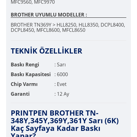
MFC9560, MFC9970
BROTHER UYUMLU MODELLER :
BROTHER TN369Y > HLL8250, HLL8350, DCPL8400,
DCPL8450, MFCL8600, MFCL8650
TEKNİK ÖZELLİKLER
Baskı Rengi
: Sarı
Baskı Kapasitesi
: 6000
Chip Varmı
: Evet
Garanti
: 12 Ay
PRINTPEN BROTHER TN-
348Y,345Y,369Y,361Y Sarı (6K)
Kaç Sayfaya Kadar Baskı
Yapar?