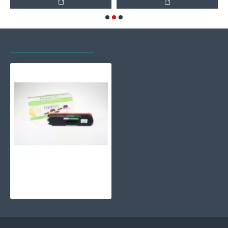
SON GÖRÜNTÜLENEN
EN ÇOK GÖRÜNTÜLENEN
PRINTPEN BROTHER TN-348Y,345Y,369Y,361Y Sarı (6K)
839,07TL