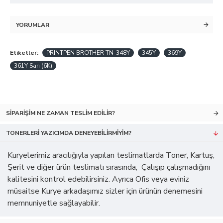
YORUMLAR
Etiketler:
PRINTPEN BROTHER TN-348Y
345Y
369Y
361Y Sarı (6K)
SIPARIŞIM NE ZAMAN TESLIM EDILIR?
TONERLERI YAZICIMDA DENEYEBILIRMIYIM?
Kuryelerimiz aracılığıyla yapılan teslimatlarda Toner, Kartuş,
Şerit ve diğer ürün teslimatı sırasında, Çalışıp çalışmadığını
kalitesini kontrol edebilirsiniz. Ayrıca Ofis veya eviniz
müsaitse Kurye arkadaşımız sizler için ürünün denemesini
memnuniyetle sağlayabilir.