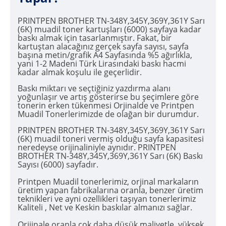
PRINTPEN BROTHER TN-348Y,345Y,369Y,361Y Sarı
(6K) muadil toner kartuşları (6000) sayfaya kadar
baskı almak için tasarlanmıştır. Fakat, bir
kartuştan alacağınız gerçek sayfa sayısı, sayfa
başına metin/grafik A4 Sayfasında %5 ağırlıkla,
yani 1-2 Madeni Türk Lirasındaki baskı hacmi
kadar almak koşulu ile geçerlidir.
Baskı miktarı ve seçtiğiniz yazdırma alanı
yoğunlaşır ve artış gösterirse bu şeçimlere göre
tonerin erken tükenmesi Orjinalde ve Printpen
Muadil Tonerlerimizde de olağan bir durumdur.
PRINTPEN BROTHER TN-348Y,345Y,369Y,361Y Sarı
(6K) muadil toneri vermiş olduğu sayfa kapasitesi
neredeyse orijinaliniyle aynıdır. PRINTPEN
BROTHER TN-348Y,345Y,369Y,361Y Sarı (6K) Baskı
Sayısı (6000) sayfadır.
Printpen Muadil tonerlerimiz, orjinal markaların
üretim yapan fabrikalarına oranla, benzer üretim
teknikleri ve ayni ozellikleri taşıyan tonerlerimiz
Kaliteli , Net ve Keskin baskılar almanızı sağlar.
Orijinale oranla çok daha düşük maliyetle, yüksek