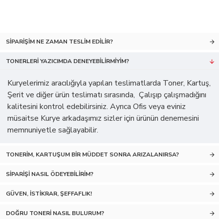
SIPARIŞIM NE ZAMAN TESLIM EDILIR?
TONERLERI YAZICIMDA DENEYEBILIRMIYIM?
Kuryelerimiz aracılığıyla yapılan teslimatlarda Toner, Kartuş,
Şerit ve diğer ürün teslimatı sırasında, Çalışıp çalışmadığını
kalitesini kontrol edebilirsiniz. Ayrıca Ofis veya eviniz
müsaitse Kurye arkadaşımız sizler için ürünün denemesini
memnuniyetle sağlayabilir.
TONERIM, KARTUŞUM BIR MÜDDET SONRA ARIZALANIRSA?
SIPARIŞI NASIL ÖDEYEBILIRIM?
GÜVEN, İSTIKRAR, ŞEFFAFLIK!
DOĞRU TONERI NASIL BULURUM?