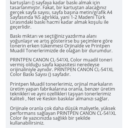
kartuşları () sayfaya kadar baskı almak için
tasarlanmıştır. Fakat, bir kartuştan alacağınız
gerçek sayfa sayısı, sayfa başına metin/grafik A4
Sayfasında %5 ağırlıkla, yani 1-2 Madeni Türk
Lirasındaki baskı hacmi kadar almak koşulu ile
geçerlidir.
Baskı miktarı ve seçtiğiniz yazdırma alanı
yoğunlaşır ve artış gösterirse bu şeçimlere göre
tonerin erken tükenmesi Orjinalde ve Printpen
Muadil Tonerlerimizde de olağan bir durumdur.
PRINTPEN CANON CL-541XL Color muadil toneri
vermiş olduğu sayfa kapasitesi neredeyse
orijinaliniyle aynıdır. PRINTPEN CANON CL-541XL
Color Baskı Sayısı () sayfadır.
Printpen Muadil tonerlerimiz, orjinal markaların
üretim yapan fabrikalarına oranla, benzer üretim
teknikleri ve ayni ozellikleri taşıyan tonerlerimiz
Kaliteli , Net ve Keskin baskılar almanızı sağlar.
Orijinale oranla çok daha düşük maliyetle, yüksek
performans sağlayan PRINTPEN CANON CL-541XL
Color ile yazıcınızda sağlıklı bir şekilde
kullanabilirsiniz.