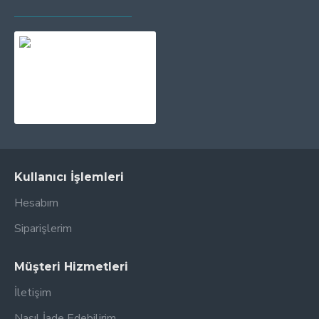
SON GÖRÜNTÜLENEN
EN ÇOK GÖRÜNTÜLENEN
PRINTPEN CANON CL-541XL Color
1.583,67TL
Kullanıcı İşlemleri
Hesabım
Siparişlerim
Müşteri Hizmetleri
İletişim
Nasıl İade Edebilirim