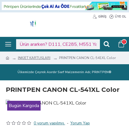
GIRIŞ
ÜYE OL
0
INKJET KARTUŞLARI
PRINTPEN CANON CL-541XL Color
Ülkemizde Çeyrek Asırdır Sarf Malzemenin Adı; PRINTPEN®
PRINTPEN CANON CL-541XL Color
Bugün Kargoda
0 yorum yapılmış.
-
Yorum Yap