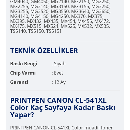
GM4040, GM4050, MG2140, MG2150, MG2250,
MG2255, MG3140, MG3150, MG3155, MG3250,
MG3255, MG3520, MG3550, MG3640, MG3650,
MG4140, MG4150, MG4250, MX370, MX375,
MX395, MX432, MX435, MX454, MX455, MX472,
MX475, MX515, MX524, MX525, MX532, MX535,
TS5140, TS5150, TS5151
TEKNİK ÖZELLİKLER
Baskı Rengi
: Siyah
Chip Varmı
: Evet
Garanti
: 12 Ay
PRINTPEN CANON CL-541XL
Color Kaç Sayfaya Kadar Baskı
Yapar?
PRINTPEN CANON CL-541XL Color muadil toner