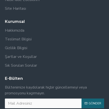
Site Haritası
Kurumsal
Hakkımızda
Teslimat Bilgisi
Gizlilik Bilgisi
Şartlar ve Koşullar
Sık Sorulan Sorular
E-Bülten
Bültenimize kaydolarak hiçbir güncellemeyi veya
promosyonu kaçırmayın.
GÖNDER