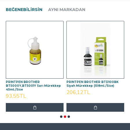
BEĞENEBILIRSIN
AYNI MARKADAN
PRINTPEN BROTHER
PRINTPEN BROTHER BTD100BK
P
BT5000Y,BT5001Y Sarı Mürekkep
Siyah Mürekkep (108ml./Sise)
M
45ml./Sise
206,12TL
93,55TL