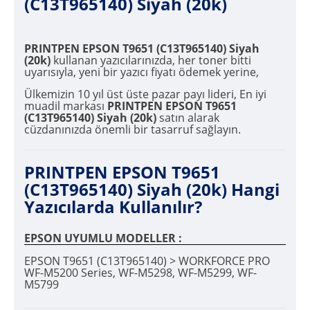
(C13T965140) Siyah (20k)
PRINTPEN EPSON T9651 (C13T965140) Siyah
(20k)
kullanan yazıcılarınızda, her toner bitti
uyarısıyla, yeni bir yazıcı fiyatı ödemek yerine,
Ülkemizin 10 yıl üst üste pazar payı lideri, En iyi
muadil markası
PRINTPEN EPSON T9651
(C13T965140) Siyah (20k)
satın alarak
cüzdanınızda önemli bir tasarruf sağlayın.
PRINTPEN EPSON T9651
(C13T965140) Siyah (20k) Hangi
Yazıcılarda Kullanılır?
EPSON UYUMLU MODELLER :
EPSON T9651 (C13T965140) > WORKFORCE PRO
WF-M5200 Series, WF-M5298, WF-M5299, WF-
M5799