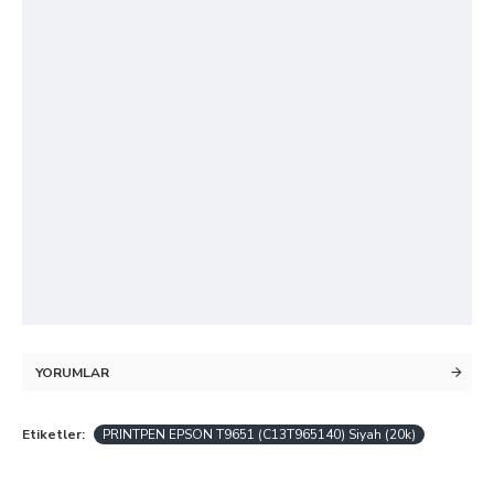
YORUMLAR
Etiketler:
PRINTPEN EPSON T9651 (C13T965140) Siyah (20k)