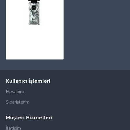
PRINTPEN EPSON T9651 (C13T965140) Siyah (20k)
1.661,94TL
Kullanıcı İşlemleri
Hesabım
Siparişlerim
Müşteri Hizmetleri
İletişim