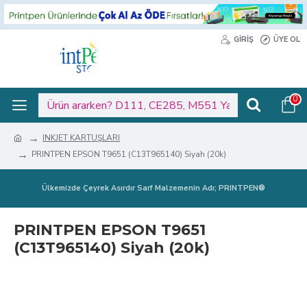
GIRIŞ
ÜYE OL
0
INKJET KARTUŞLARI
PRINTPEN EPSON T9651 (C13T965140) Siyah (20k)
Ülkemizde Çeyrek Asırdır Sarf Malzemenin Adı; PRINTPEN®
PRINTPEN EPSON T9651
(C13T965140) Siyah (20k)