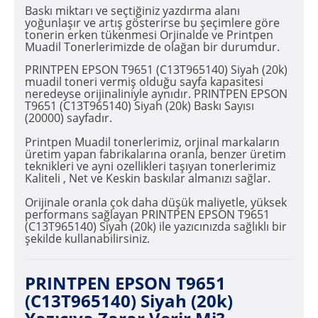
Baskı miktarı ve seçtiğiniz yazdırma alanı
yoğunlaşır ve artış gösterirse bu şeçimlere göre
tonerin erken tükenmesi Orjinalde ve Printpen
Muadil Tonerlerimizde de olağan bir durumdur.
PRINTPEN EPSON T9651 (C13T965140) Siyah (20k)
muadil toneri vermiş olduğu sayfa kapasitesi
neredeyse orijinaliniyle aynıdır. PRINTPEN EPSON
T9651 (C13T965140) Siyah (20k) Baskı Sayısı
(20000) sayfadır.
Printpen Muadil tonerlerimiz, orjinal markaların
üretim yapan fabrikalarına oranla, benzer üretim
teknikleri ve ayni ozellikleri taşıyan tonerlerimiz
Kaliteli , Net ve Keskin baskılar almanızı sağlar.
Orijinale oranla çok daha düşük maliyetle, yüksek
performans sağlayan PRINTPEN EPSON T9651
(C13T965140) Siyah (20k) ile yazıcınızda sağlıklı bir
şekilde kullanabilirsiniz.
PRINTPEN EPSON T9651
(C13T965140) Siyah (20k)