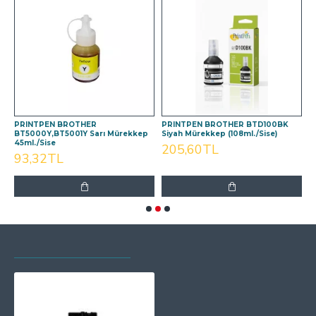
PRINTPEN BROTHER
PRINTPEN BROTHER BTD100BK
P
BT5000Y,BT5001Y Sarı Mürekkep
Siyah Mürekkep (108ml./Sise)
M
45ml./Sise
205,60TL
93,32TL
SON GÖRÜNTÜLENEN
EN ÇOK GÖRÜNTÜLENEN