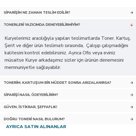
SIPARIŞIM NE ZAMAN TESLIM EDILIR?
TONERLERI YAZICIMDA DENEYEBILIRMIYIM?
Kuryelerimiz aracılığıyla yapılan teslimatlarda Toner, Kartuş,
Şerit ve diğer ürün teslimatı sırasında, Çalışıp çalışmadığını
kalitesini kontrol edebilirsiniz. Ayrıca Ofis veya eviniz
müsaitse Kurye arkadaşımız sizler için ürünün denemesini
memnuniyetle sağlayabilir.
TONERIM, KARTUŞUM BIR MÜDDET SONRA ARIZALANIRSA?
SIPARIŞI NASIL ÖDEYEBILIRIM?
GÜVEN, İSTIKRAR, ŞEFFAFLIK!
DOĞRU TONERI NASIL BULURUM?
AYRICA SATIN ALINANLAR