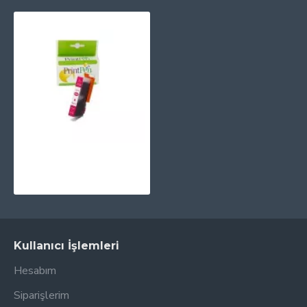
PRINTPEN HP 364 (CB324EE) Kırmızı (14,0ml.)
169,85TL
Kullanıcı İşlemleri
Hesabım
Siparişlerim