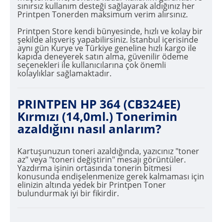
sınırsız kullanım desteği sağlayarak aldığınız her
Printpen Tonerden maksimum verim alırsınız.
Printpen Store kendi bünyesinde, hızlı ve kolay bir
şekilde alışveriş yapabilirsiniz. İstanbul içerisinde
aynı gün Kurye ve Türkiye geneline hızlı kargo ile
kapıda deneyerek satın alma, güvenilir ödeme
seçenekleri ile kullanıcılarına çok önemli
kolaylıklar sağlamaktadır.
PRINTPEN HP 364 (CB324EE)
Kırmızı (14,0ml.) Tonerimin
azaldığını nasıl anlarım?
Kartuşunuzun toneri azaldığında, yazıcınız "toner
az" veya "toneri değiştirin" mesajı görüntüler.
Yazdırma işinin ortasında tonerin bitmesi
konusunda endişelenmenize gerek kalmaması için
elinizin altında yedek bir Printpen Toner
bulundurmak iyi bir fikirdir.