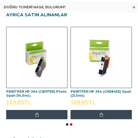
DOĞRU TONERI NASIL BULURUM?
AYRICA SATIN ALINANLAR
i
PRINTPEN HP 364 (CB317EE) Photo
PRINTPEN HP 364 (CN684EE) Siyah
Siyah (14,0ml.)
(21,0ml.)
169,85TL
169,85TL