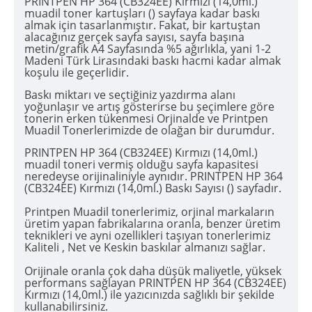
PRINTPEN HP 364 (CB324EE) Kırmızı (14,0ml.)
muadil toner kartuşları () sayfaya kadar baskı
almak için tasarlanmıştır. Fakat, bir kartuştan
alacağınız gerçek sayfa sayısı, sayfa başına
metin/grafik A4 Sayfasında %5 ağırlıkla, yani 1-2
Madeni Türk Lirasındaki baskı hacmi kadar almak
koşulu ile geçerlidir.
Baskı miktarı ve seçtiğiniz yazdırma alanı
yoğunlaşır ve artış gösterirse bu şeçimlere göre
tonerin erken tükenmesi Orjinalde ve Printpen
Muadil Tonerlerimizde de olağan bir durumdur.
PRINTPEN HP 364 (CB324EE) Kırmızı (14,0ml.)
muadil toneri vermiş olduğu sayfa kapasitesi
neredeyse orijinaliniyle aynıdır. PRINTPEN HP 364
(CB324EE) Kırmızı (14,0ml.) Baskı Sayısı () sayfadır.
Printpen Muadil tonerlerimiz, orjinal markaların
üretim yapan fabrikalarına oranla, benzer üretim
teknikleri ve ayni ozellikleri taşıyan tonerlerimiz
Kaliteli , Net ve Keskin baskılar almanızı sağlar.
Orijinale oranla çok daha düşük maliyetle, yüksek
performans sağlayan PRINTPEN HP 364 (CB324EE)
Kırmızı (14,0ml.) ile yazıcınızda sağlıklı bir şekilde
kullanabilirsiniz.