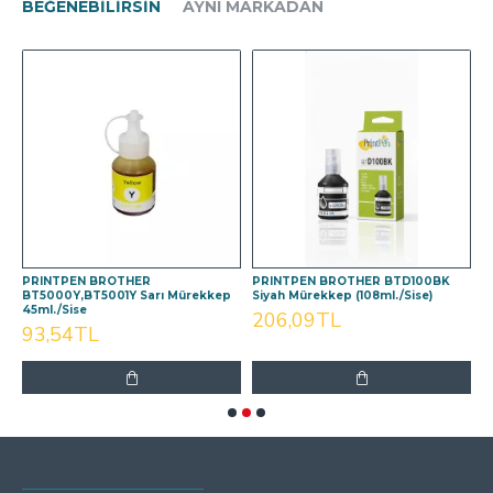
BEĞENEBILIRSIN
AYNI MARKADAN
PRINTPEN BROTHER
PRINTPEN BROTHER BTD100BK
P
BT5000Y,BT5001Y Sarı Mürekkep
Siyah Mürekkep (108ml./Sise)
M
45ml./Sise
206,09TL
93,54TL
SON GÖRÜNTÜLENEN
EN ÇOK GÖRÜNTÜLENEN