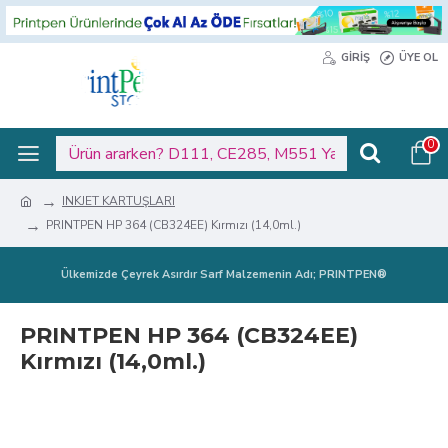
GIRIŞ
ÜYE OL
0
INKJET KARTUŞLARI
PRINTPEN HP 364 (CB324EE) Kırmızı (14,0ml.)
Ülkemizde Çeyrek Asırdır Sarf Malzemenin Adı; PRINTPEN®
PRINTPEN HP 364 (CB324EE)
Kırmızı (14,0ml.)