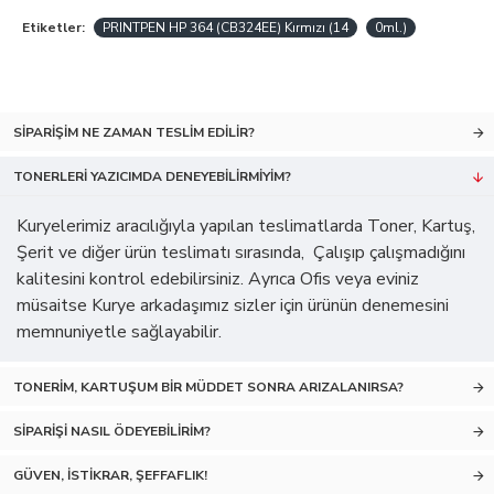
Etiketler:
PRINTPEN HP 364 (CB324EE) Kırmızı (14
0ml.)
SIPARIŞIM NE ZAMAN TESLIM EDILIR?
TONERLERI YAZICIMDA DENEYEBILIRMIYIM?
Kuryelerimiz aracılığıyla yapılan teslimatlarda Toner, Kartuş,
Şerit ve diğer ürün teslimatı sırasında, Çalışıp çalışmadığını
kalitesini kontrol edebilirsiniz. Ayrıca Ofis veya eviniz
müsaitse Kurye arkadaşımız sizler için ürünün denemesini
memnuniyetle sağlayabilir.
TONERIM, KARTUŞUM BIR MÜDDET SONRA ARIZALANIRSA?
SIPARIŞI NASIL ÖDEYEBILIRIM?
GÜVEN, İSTIKRAR, ŞEFFAFLIK!