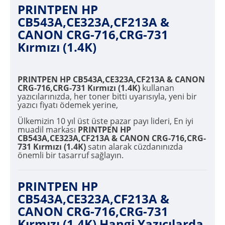
PRINTPEN HP
CB543A,CE323A,CF213A &
CANON CRG-716,CRG-731
Kırmızı (1.4K)
PRINTPEN HP CB543A,CE323A,CF213A & CANON
CRG-716,CRG-731 Kırmızı (1.4K)
kullanan
yazıcılarınızda, her toner bitti uyarısıyla, yeni bir
yazıcı fiyatı ödemek yerine,
Ülkemizin 10 yıl üst üste pazar payı lideri, En iyi
muadil markası
PRINTPEN HP
CB543A,CE323A,CF213A & CANON CRG-716,CRG-
731 Kırmızı (1.4K)
satın alarak cüzdanınızda
önemli bir tasarruf sağlayın.
PRINTPEN HP
CB543A,CE323A,CF213A &
CANON CRG-716,CRG-731
Kırmızı (1.4K) Hangi Yazıcılarda