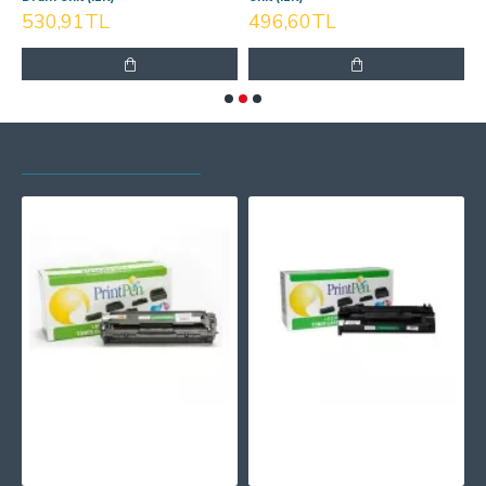
530,91TL
496,60TL
SON GÖRÜNTÜLENEN
EN ÇOK GÖRÜNTÜLENEN
PRINTPEN HP CB543A,CE323A,CF213A & CANON CRG-716,CRG-731 Kırmızı (1.4K)
PRINTPEN HP CF289Y (89Y) & CANON CRG-056H, T06 Chipsiz (20K)
565,22TL
1.355,15TL