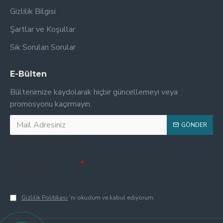
Gizlilik Bilgisi
Şartlar ve Koşullar
Sık Sorulan Sorular
E-Bülten
Bültenimize kaydolarak hiçbir güncellemeyi veya
promosyonu kaçırmayın.
GÖNDER
Doğrulama Kodu
Lütfen captcha
doğrulamasını
tamamlayın.
Gizlilik Politikası
'ni okudum ve kabul ediyorum.