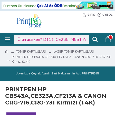
GIRIŞ
ÜYE OL
0
TONER KARTUŞLARI
LAZER TONER KARTUŞLARI
PRINTPEN HP CB543A,CE323A,CF213A & CANON CRG-716,CRG-731
Kırmızı (1.4K)
Ülkemizde Çeyrek Asırdır Sarf Malzemenin Adı; PRINTPEN®
PRINTPEN HP
CB543A,CE323A,CF213A & CANON
CRG-716,CRG-731 Kırmızı (1.4K)