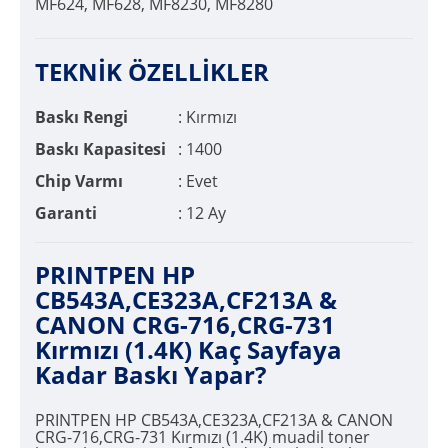
MF624, MF628, MF8230, MF8280
TEKNİK ÖZELLİKLER
Baskı Rengi
: Kırmızı
Baskı Kapasitesi
: 1400
Chip Varmı
: Evet
Garanti
: 12 Ay
PRINTPEN HP
CB543A,CE323A,CF213A &
CANON CRG-716,CRG-731
Kırmızı (1.4K) Kaç Sayfaya
Kadar Baskı Yapar?
PRINTPEN HP CB543A,CE323A,CF213A & CANON
CRG-716,CRG-731 Kırmızı (1.4K) muadil toner