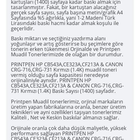
kartuşları (1400) sayfaya kadar baskı almak için
tasarlanmıştır. Fakat, bir kartuştan alacağınız
gerçek sayfa sayısı, sayfa başına metin/grafik A4
Sayfasında %5 ağırlıkla, yani 1-2 Madeni Türk
Lirasındaki baskı hacmi kadar almak koşulu ile
geçerlidir.
Baskı miktarı ve seçtiğiniz yazdırma alanı
yoğunlaşır ve artış gösterirse bu şeçimlere göre
tonerin erken tükenmesi Orjinalde ve Printpen
Muadil Tonerlerimizde de olağan bir durumdur.
PRINTPEN HP CB543A,CE323A,CF213A & CANON
CRG-716,CRG-731 Kırmızı (1.4K) muadil toneri
vermiş olduğu sayfa kapasitesi neredeyse
orijinaliniyle aynıdır. PRINTPEN HP
CB543A,CE323A,CF213A & CANON CRG-716,CRG-
731 Kırmızı (1.4K) Baskı Sayısı (1400) sayfadır.
Printpen Muadil tonerlerimiz, orjinal markaların
üretim yapan fabrikalarına oranla, benzer üretim
teknikleri ve ayni ozellikleri taşıyan tonerlerimiz
Kaliteli , Net ve Keskin baskılar almanızı sağlar.
Orijinale oranla çok daha düşük maliyetle, yüksek
performans sağlayan PRINTPEN HP
CB543A,CE323A,CF213A & CANON CRG-716,CRG-