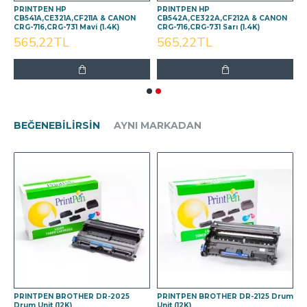
PRINTPEN HP
PRINTPEN HP
N
CB541A,CE321A,CF211A & CANON
CB542A,CE322A,CF212A & CANON
CRG-716,CRG-731 Mavi (1.4K)
CRG-716,CRG-731 Sarı (1.4K)
565,22TL
565,22TL
BEĞENEBILIRSIN
AYNI MARKADAN
m
PRINTPEN BROTHER DR-2025
PRINTPEN BROTHER DR-2125 Drum
P
Drum Unit (12K)
Unit (12K)
D