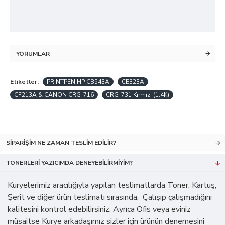
YORUMLAR
Etiketler:
PRINTPEN HP CB543A
CE323A
CF213A & CANON CRG-716
CRG-731 Kırmızı (1.4K)
SIPARIŞIM NE ZAMAN TESLIM EDILIR?
TONERLERI YAZICIMDA DENEYEBILIRMIYIM?
Kuryelerimiz aracılığıyla yapılan teslimatlarda Toner, Kartuş,
Şerit ve diğer ürün teslimatı sırasında, Çalışıp çalışmadığını
kalitesini kontrol edebilirsiniz. Ayrıca Ofis veya eviniz
müsaitse Kurye arkadaşımız sizler için ürünün denemesini