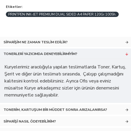
Etiketler:
PRINTPEN INK-JET PREMIUM DUAL SIDED A4 PAPER 120Gr.100Sh.
SIPARIŞIM NE ZAMAN TESLIM EDILIR?
TONERLERI YAZICIMDA DENEYEBILIRMIYIM?
Kuryelerimiz aracılığıyla yapılan teslimatlarda Toner, Kartuş,
Şerit ve diğer ürün teslimatı sırasında, Çalışıp çalışmadığını
kalitesini kontrol edebilirsiniz. Ayrıca Ofis veya eviniz
müsaitse Kurye arkadaşımız sizler için ürünün denemesini
memnuniyetle sağlayabilir.
TONERIM, KARTUŞUM BIR MÜDDET SONRA ARIZALANIRSA?
SIPARIŞI NASIL ÖDEYEBILIRIM?