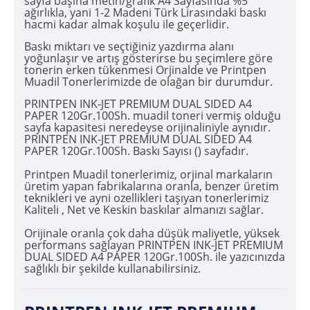
sayfa başına metin/grafik A4 Sayfasında %5
ağırlıkla, yani 1-2 Madeni Türk Lirasındaki baskı
hacmi kadar almak koşulu ile geçerlidir.
Baskı miktarı ve seçtiğiniz yazdırma alanı
yoğunlaşır ve artış gösterirse bu şeçimlere göre
tonerin erken tükenmesi Orjinalde ve Printpen
Muadil Tonerlerimizde de olağan bir durumdur.
PRINTPEN INK-JET PREMIUM DUAL SIDED A4
PAPER 120Gr.100Sh. muadil toneri vermiş olduğu
sayfa kapasitesi neredeyse orijinaliniyle aynıdır.
PRINTPEN INK-JET PREMIUM DUAL SIDED A4
PAPER 120Gr.100Sh. Baskı Sayısı () sayfadır.
Printpen Muadil tonerlerimiz, orjinal markaların
üretim yapan fabrikalarına oranla, benzer üretim
teknikleri ve ayni ozellikleri taşıyan tonerlerimiz
Kaliteli , Net ve Keskin baskılar almanızı sağlar.
Orijinale oranla çok daha düşük maliyetle, yüksek
performans sağlayan PRINTPEN INK-JET PREMIUM
DUAL SIDED A4 PAPER 120Gr.100Sh. ile yazıcınızda
sağlıklı bir şekilde kullanabilirsiniz.