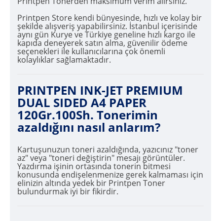
Printpen Tonerden maksimum verim alırsınız.
Printpen Store kendi bünyesinde, hızlı ve kolay bir
şekilde alışveriş yapabilirsiniz. İstanbul içerisinde
aynı gün Kurye ve Türkiye geneline hızlı kargo ile
kapıda deneyerek satın alma, güvenilir ödeme
seçenekleri ile kullanıcılarına çok önemli
kolaylıklar sağlamaktadır.
PRINTPEN INK-JET PREMIUM
DUAL SIDED A4 PAPER
120Gr.100Sh. Tonerimin
azaldığını nasıl anlarım?
Kartuşunuzun toneri azaldığında, yazıcınız "toner
az" veya "toneri değiştirin" mesajı görüntüler.
Yazdırma işinin ortasında tonerin bitmesi
konusunda endişelenmenize gerek kalmaması için
elinizin altında yedek bir Printpen Toner
bulundurmak iyi bir fikirdir.