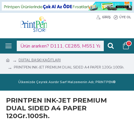
GIRIŞ
ÜYE OL
0
DİJİTAL BASKI KAĞITLARI
PRINTPEN INK-JET PREMIUM DUAL SIDED A4 PAPER 120Gr.100Sh.
Ülkemizde Çeyrek Asırdır Sarf Malzemenin Adı; PRINTPEN®
PRINTPEN INK-JET PREMIUM
DUAL SIDED A4 PAPER
120Gr.100Sh.