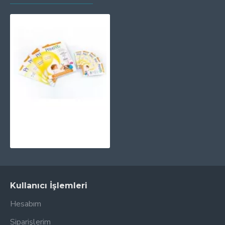
PRINTPEN INK-JET PREMIUM DUAL SIDED A4 PAPER 120Gr.100Sh.
316,97TL
Kullanıcı İşlemleri
Hesabım
Siparişlerim