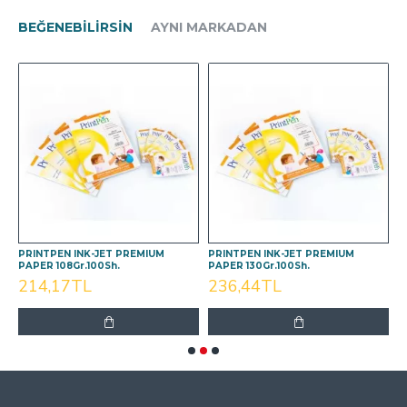
BEĞENEBILIRSIN
AYNI MARKADAN
PRINTPEN INK-JET PREMIUM
PRINTPEN INK-JET PREMIUM
P
PAPER 108Gr.100Sh.
PAPER 130Gr.100Sh.
2
214,17TL
236,44TL
SON GÖRÜNTÜLENEN
EN ÇOK GÖRÜNTÜLENEN