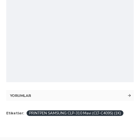
YORUMLAR
Etiketler:
PRINTPEN SAMSUNG CLP-310 Mavi (CLT-C409S) (1K)