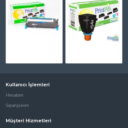
PRINTPEN SAMSUNG CLP-310 Mavi (CLT-C409S) (1K)
PRINTPEN HP W1540A (154A) Toner Reload Kit (2,5K)
326,87TL
226,16TL
Kullanıcı İşlemleri
Hesabım
Siparişlerim
Müşteri Hizmetleri