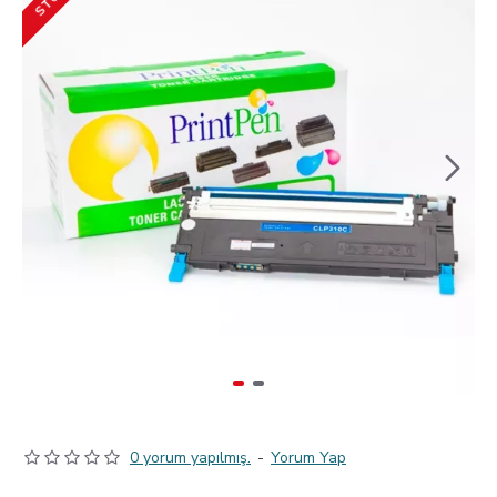
0 yorum yapılmış.
-
Yorum Yap