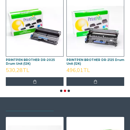
m
PRINTPEN BROTHER DR-2025
PRINTPEN BROTHER DR-2125 Drum
P
Drum Unit (12K)
Unit (12K)
D
530,28TL
496,01TL
SON GÖRÜNTÜLENEN
EN ÇOK GÖRÜNTÜLENEN