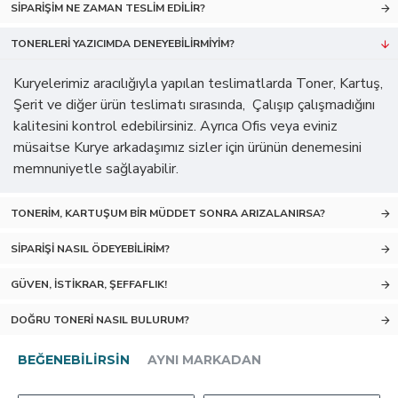
SIPARIŞIM NE ZAMAN TESLIM EDILIR?
TONERLERI YAZICIMDA DENEYEBILIRMIYIM?
Kuryelerimiz aracılığıyla yapılan teslimatlarda Toner, Kartuş,
Şerit ve diğer ürün teslimatı sırasında, Çalışıp çalışmadığını
kalitesini kontrol edebilirsiniz. Ayrıca Ofis veya eviniz
müsaitse Kurye arkadaşımız sizler için ürünün denemesini
memnuniyetle sağlayabilir.
TONERIM, KARTUŞUM BIR MÜDDET SONRA ARIZALANIRSA?
SIPARIŞI NASIL ÖDEYEBILIRIM?
GÜVEN, İSTIKRAR, ŞEFFAFLIK!
DOĞRU TONERI NASIL BULURUM?
BEĞENEBILIRSIN
AYNI MARKADAN