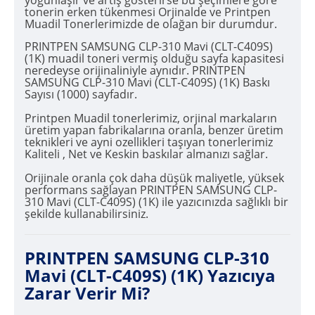
yoğunlaşır ve artış gösterirse bu şeçimlere göre
tonerin erken tükenmesi Orjinalde ve Printpen
Muadil Tonerlerimizde de olağan bir durumdur.
PRINTPEN SAMSUNG CLP-310 Mavi (CLT-C409S)
(1K) muadil toneri vermiş olduğu sayfa kapasitesi
neredeyse orijinaliniyle aynıdır. PRINTPEN
SAMSUNG CLP-310 Mavi (CLT-C409S) (1K) Baskı
Sayısı (1000) sayfadır.
Printpen Muadil tonerlerimiz, orjinal markaların
üretim yapan fabrikalarına oranla, benzer üretim
teknikleri ve ayni ozellikleri taşıyan tonerlerimiz
Kaliteli , Net ve Keskin baskılar almanızı sağlar.
Orijinale oranla çok daha düşük maliyetle, yüksek
performans sağlayan PRINTPEN SAMSUNG CLP-
310 Mavi (CLT-C409S) (1K) ile yazıcınızda sağlıklı bir
şekilde kullanabilirsiniz.
PRINTPEN SAMSUNG CLP-310
Mavi (CLT-C409S) (1K) Yazıcıya
Zarar Verir Mi?