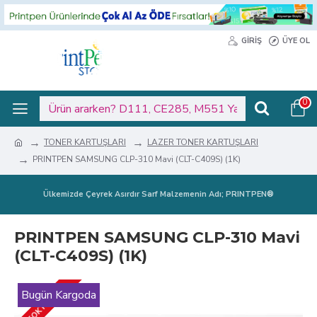
GIRIŞ
ÜYE OL
0
TONER KARTUŞLARI
LAZER TONER KARTUŞLARI
PRINTPEN SAMSUNG CLP-310 Mavi (CLT-C409S) (1K)
Ülkemizde Çeyrek Asırdır Sarf Malzemenin Adı; PRINTPEN®
PRINTPEN SAMSUNG CLP-310 Mavi
(CLT-C409S) (1K)
STOKTA YOK
Bugün Kargoda