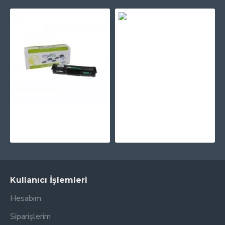
PRINTPEN XEROX C410,C415 Mavi (006R04678) (2K)
4.742,44TL
PRINTPEN XEROX B205,B210,B215 (106R04348) Chipsiz (3K)
413,41TL
Kullanıcı İşlemleri
Hesabım
Siparişlerim