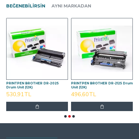
BEĞENEBILIRSIN
AYNI MARKADAN
m
PRINTPEN BROTHER DR-2025
PRINTPEN BROTHER DR-2125 Drum
P
Drum Unit (12K)
Unit (12K)
D
530,91TL
496,60TL
SON GÖRÜNTÜLENEN
EN ÇOK GÖRÜNTÜLENEN