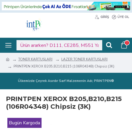
GIRIŞ
ÜYE OL
0
TONER KARTUŞLARI
LAZER TONER KARTUŞLARI
PRINTPEN XEROX B205,B210,B215 (106R04348) Chipsiz (3K)
Ülkemizde Çeyrek Asırdır Sarf Malzemenin Adı; PRINTPEN®
PRINTPEN XEROX B205,B210,B215
(106R04348) Chipsiz (3K)
Bugün Kargoda