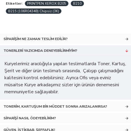
Etiketler:
PRINTPEN XEROX B205
B210
B215 (106R04348) Chipsiz (3K)
SIPARIŞIM NE ZAMAN TESLIM EDILIR?
TONERLERI YAZICIMDA DENEYEBILIRMIYIM?
Kuryelerimiz aracılığıyla yapılan teslimatlarda Toner, Kartuş,
Şerit ve diğer ürün teslimatı sırasında, Çalışıp çalışmadığını
kalitesini kontrol edebilirsiniz. Ayrıca Ofis veya eviniz
müsaitse Kurye arkadaşımız sizler için ürünün denemesini
memnuniyetle sağlayabilir.
TONERIM, KARTUŞUM BIR MÜDDET SONRA ARIZALANIRSA?
SIPARIŞI NASIL ÖDEYEBILIRIM?
GÜVEN, İSTIKRAR, ŞEFFAFLIK!