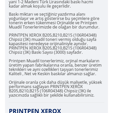
yani 1-2 Madeni Türk Lirasındaki baskı hacmi
kadar almak koşulu ile geçerlidir.
Baskı miktarı ve seçtiğiniz yazdırma alanı
yoğunlaşır ve artış gösterirse bu şeçimlere göre
tonerin erken tükenmesi Orjinalde ve Printpen
Muadil Tonerlerimizde de olağan bir durumdur.
PRINTPEN XEROX B205,B210,B215 (106R04348)
Chipsiz (3K) muadil toneri vermiş olduğu sayfa
kapasitesi neredeyse orijinaliniyle aynıdır.
PRINTPEN XEROX B205,B210,B215 (106R04348)
Chipsiz (3K) Baskı Sayısı (3000) sayfadır.
Printpen Muadil tonerlerimiz, orjinal markaların
üretim yapan fabrikalarına oranla, benzer üretim
teknikleri ve ayni ozellikleri taşıyan tonerlerimiz
Kaliteli , Net ve Keskin baskılar almanızı sağlar.
Orijinale oranla çok daha düşük maliyetle, yüksek
performans sağlayan PRINTPEN XEROX
B205,B210,B215 (106R04348) Chipsiz (3K) ile
yazıcınızda sağlıklı bir şekilde kullanabilirsiniz.
PRINTPEN XEROX