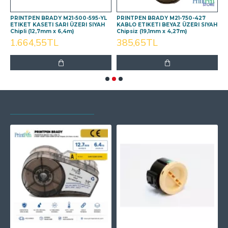
PRINTPEN BRADY M21-500-595-YL
PRINTPEN BRADY M21-750-427
P
AH
ETIKET KASETI SARI ÜZERI SIYAH
KABLO ETIKETI BEYAZ ÜZERI SIYAH
E
Chipli (12,7mm x 6,4m)
Chipsiz (19,1mm x 4,27m)
C
1.664,55TL
385,65TL
SON GÖRÜNTÜLENEN
EN ÇOK GÖRÜNTÜLENEN