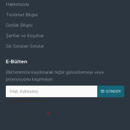
Hakkımızda
Teslimat Bilgisi
Gizlilik Bilgisi
Şartlar ve Koşullar
Sık Sorulan Sorular
E-Bülten
Bültenimize kaydolarak hiçbir güncellemeyi veya
promosyonu kaçırmayın.
GÖNDER
Doğrulama Kodu
Lütfen captcha
doğrulamasını
tamamlayın.