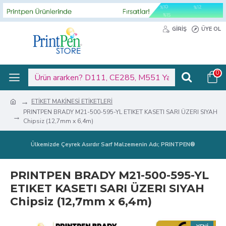
GIRIŞ
ÜYE OL
0
ETİKET MAKİNESİ ETİKETLERİ
PRINTPEN BRADY M21-500-595-YL ETIKET KASETI SARI ÜZERI SIYAH
Chipsiz (12,7mm x 6,4m)
Ülkemizde Çeyrek Asırdır Sarf Malzemenin Adı; PRINTPEN®
PRINTPEN BRADY M21-500-595-YL
ETIKET KASETI SARI ÜZERI SIYAH
Chipsiz (12,7mm x 6,4m)