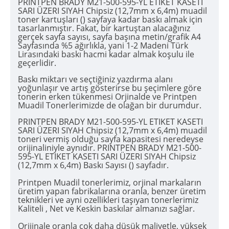
PRINTPEN BRADY M21-500-595-YL ETIKET KASETI
SARI ÜZERI SIYAH Chipsiz (12,7mm x 6,4m) muadil
toner kartuşları () sayfaya kadar baskı almak için
tasarlanmıştır. Fakat, bir kartuştan alacağınız
gerçek sayfa sayısı, sayfa başına metin/grafik A4
Sayfasında %5 ağırlıkla, yani 1-2 Madeni Türk
Lirasındaki baskı hacmi kadar almak koşulu ile
geçerlidir.
Baskı miktarı ve seçtiğiniz yazdırma alanı
yoğunlaşır ve artış gösterirse bu şeçimlere göre
tonerin erken tükenmesi Orjinalde ve Printpen
Muadil Tonerlerimizde de olağan bir durumdur.
PRINTPEN BRADY M21-500-595-YL ETIKET KASETI
SARI ÜZERI SIYAH Chipsiz (12,7mm x 6,4m) muadil
toneri vermiş olduğu sayfa kapasitesi neredeyse
orijinaliniyle aynıdır. PRINTPEN BRADY M21-500-
595-YL ETIKET KASETI SARI ÜZERI SIYAH Chipsiz
(12,7mm x 6,4m) Baskı Sayısı () sayfadır.
Printpen Muadil tonerlerimiz, orjinal markaların
üretim yapan fabrikalarına oranla, benzer üretim
teknikleri ve ayni ozellikleri taşıyan tonerlerimiz
Kaliteli , Net ve Keskin baskılar almanızı sağlar.
Orijinale oranla çok daha düşük maliyetle, yüksek