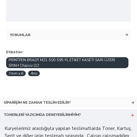
YORUMLAR
Etiketler:
PRINTPEN BRADY M21-500-595-YL ETIKET KASETI SARI ÜZERI
SIYAH Chipsiz (12
7mm x 6
4m)
SIPARIŞIM NE ZAMAN TESLIM EDILIR?
TONERLERI YAZICIMDA DENEYEBILIRMIYIM?
Kuryelerimiz aracılığıyla yapılan teslimatlarda Toner, Kartuş,
Şerit ve diğer ürün teslimatı sırasında, Çalışıp çalışmadığını