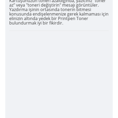
Kartuşunuzun toneri azaldığında, yazıcınız "toner
az" veya "toneri değiştirin" mesajı görüntüler.
Yazdırma işinin ortasında tonerin bitmesi
konusunda endişelenmenize gerek kalmaması için
elinizin altında yedek bir Printpen Toner
bulundurmak iyi bir fikirdir.