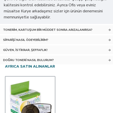
kalitesini kontrol edebilirsiniz. Ayrıca Ofis veya eviniz
müsaitse Kurye arkadaşımız sizler için ürünün denemesini
memnuniyetle sağlayabilir.
TONERIM, KARTUŞUM BIR MÜDDET SONRA ARIZALANIRSA?
SIPARIŞI NASIL ÖDEYEBILIRIM?
GÜVEN, İSTIKRAR, ŞEFFAFLIK!
DOĞRU TONERI NASIL BULURUM?
AYRICA SATIN ALINANLAR