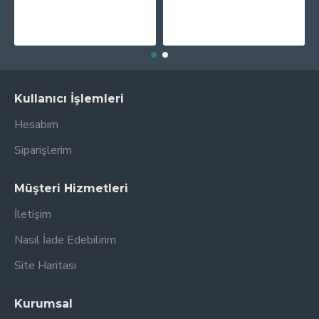
PRINTPEN BRADY M21-500-595-YL ETIKET KASETI SARI ÜZERI SIYAH Chipsiz (12,7mm x 6,4m)
PRINTPEN XEROX PHASER 3010 (106R02182) Yüksek Kapasite (2.3K)
584,05TL
182,09TL
Kullanıcı İşlemleri
Hesabım
Siparişlerim
Müşteri Hizmetleri
İletişim
Nasıl İade Edebilirim
Site Haritası
Kurumsal