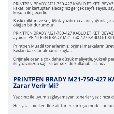
PRINTPEN BRADY M21-750-427 KABLO ETIKETI BEYAZ ÜZER
Fakat, bir kartuştan alacağınız gerçek sayfa sayısı, 
koşulu ile geçerlidir.
Baskı miktarı ve seçtiğiniz yazdırma alanı yoğunlaşı
olağan bir durumdur.
PRINTPEN BRADY M21-750-427 KABLO ETIKETI BEYAZ ÜZE
aynıdır. PRINTPEN BRADY M21-750-427 KABLO ETIKETI B
Printpen Muadil tonerlerimiz, orjinal markaların üretim
Keskin baskılar almanızı sağlar.
Orijinale oranla çok daha düşük maliyetle, yüksek
ile yazıcınızda sağlıklı bir şekilde kullanabilirsiniz.
PRINTPEN BRADY M21-750-427 KAB
Zarar Verir Mi?
Yazıcınız ile uyum sağlayamayan tonerler yazıcınıza 
Her yazıcının kendine ait toner kartuşu modeli bulunma