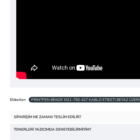
Etiketler:
PRINTPEN BRADY M21-750-427 KABLO ETIKETI BEYAZ ÜZERI S
SIPARIŞIM NE ZAMAN TESLIM EDILIR?
TONERLERI YAZICIMDA DENEYEBILIRMIYIM?