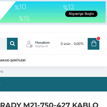
0
Hesabım
0 ürün - 0,00TL
Giriş/Üye Ol
RKOD ŞERİTLERİ
m)
®
RADY M21-750-427 KABLO