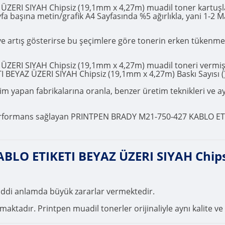
I SIYAH Chipsiz (19,1mm x 4,27m) muadil toner kartuşları 
sayfa başına metin/grafik A4 Sayfasında %5 ağırlıkla, yani 1-2
r ve artış gösterirse bu şeçimlere göre tonerin erken tükenm
RI SIYAH Chipsiz (19,1mm x 4,27m) muadil toneri vermiş ol
EYAZ ÜZERI SIYAH Chipsiz (19,1mm x 4,27m) Baskı Sayısı ()
 yapan fabrikalarına oranla, benzer üretim teknikleri ve ayni 
 performans sağlayan PRINTPEN BRADY M21-750-427 KABLO ET
LO ETIKETI BEYAZ ÜZERI SIYAH Chipsi
ciddi anlamda büyük zararlar vermektedir.
ktadır. Printpen muadil tonerler orijinaliyle aynı kalite ve 