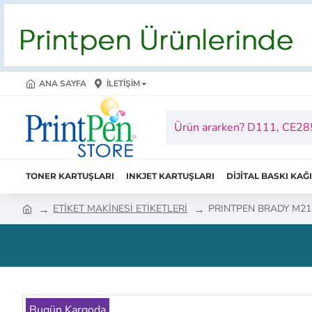
ANA SAYFA
İLETIŞIM
TONER KARTUŞLARI
INKJET KARTUŞLARI
DİJİTAL BASKI KAĞ
ETİKET MAKİNESİ ETİKETLERİ
PRINTPEN BRADY M21-7
Bugün Kargoda