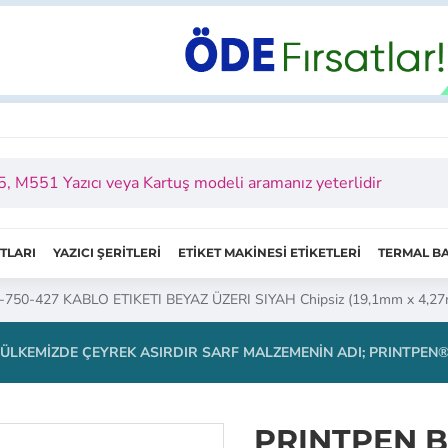
ITLARI
YAZICI ŞERİTLERİ
ETİKET MAKİNESİ ETİKETLERİ
TERMAL BA
50-427 KABLO ETIKETI BEYAZ ÜZERI SIYAH Chipsiz (19,1mm x 4,27
ÜLKEMIZDE ÇEYREK ASIRDIR SARF MALZEMENIN ADI; PRINTPEN
PRINTPEN B