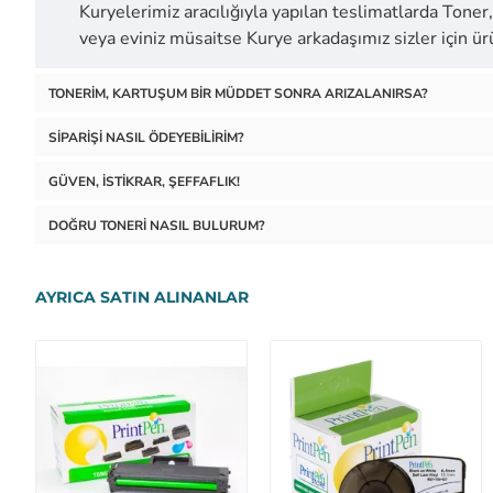
Kuryelerimiz aracılığıyla yapılan teslimatlarda Toner, 
veya eviniz müsaitse Kurye arkadaşımız sizler için 
TONERIM, KARTUŞUM BIR MÜDDET SONRA ARIZALANIRSA?
SIPARIŞI NASIL ÖDEYEBILIRIM?
GÜVEN, İSTIKRAR, ŞEFFAFLIK!
DOĞRU TONERI NASIL BULURUM?
AYRICA SATIN ALINANLAR