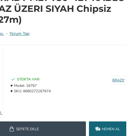
AZ ÜZERI SIYAH Chipsiz
,27m)
ış.
-
Yorum Yap
STOKTA VAR
BRADY
Model:
16767
SKU:
8680272167674
TL
SEPETE EKLE
HEMEN AL