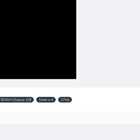
IYAH Chipsiz (19
1mm x 4
27m)