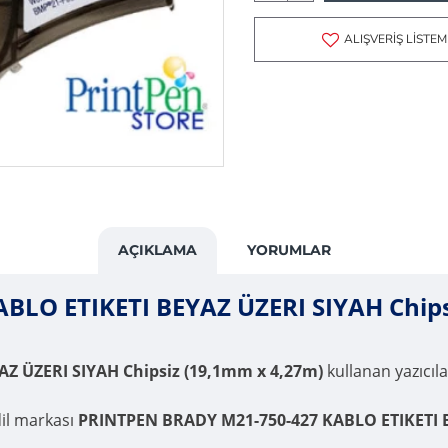
ALIŞVERIŞ LISTEM
AÇIKLAMA
YORUMLAR
LO ETIKETI BEYAZ ÜZERI SIYAH Chips
Z ÜZERI SIYAH Chipsiz (19,1mm x 4,27m)
kullanan yazıcılar
dil markası
PRINTPEN BRADY M21-750-427 KABLO ETIKETI B