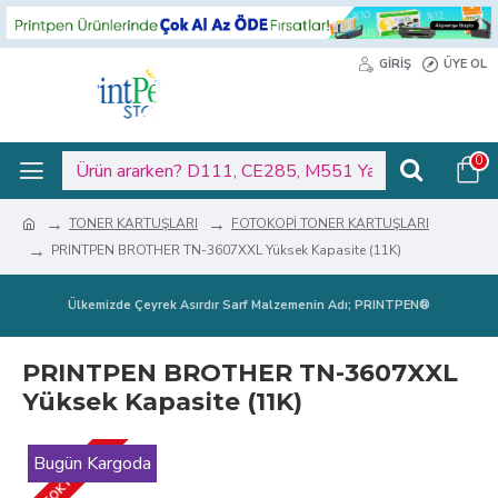
GIRIŞ
ÜYE OL
0
TONER KARTUŞLARI
FOTOKOPİ TONER KARTUŞLARI
PRINTPEN BROTHER TN-3607XXL Yüksek Kapasite (11K)
Ülkemizde Çeyrek Asırdır Sarf Malzemenin Adı; PRINTPEN®
PRINTPEN BROTHER TN-3607XXL
Yüksek Kapasite (11K)
STOKTA YOK
Bugün Kargoda