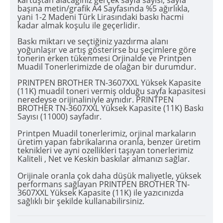
kartuştan alacağınız gerçek sayfa sayısı, sayfa
başına metin/grafik A4 Sayfasında %5 ağırlıkla,
yani 1-2 Madeni Türk Lirasındaki baskı hacmi
kadar almak koşulu ile geçerlidir.
Baskı miktarı ve seçtiğiniz yazdırma alanı
yoğunlaşır ve artış gösterirse bu şeçimlere göre
tonerin erken tükenmesi Orjinalde ve Printpen
Muadil Tonerlerimizde de olağan bir durumdur.
PRINTPEN BROTHER TN-3607XXL Yüksek Kapasite
(11K) muadil toneri vermiş olduğu sayfa kapasitesi
neredeyse orijinaliniyle aynıdır. PRINTPEN
BROTHER TN-3607XXL Yüksek Kapasite (11K) Baskı
Sayısı (11000) sayfadır.
Printpen Muadil tonerlerimiz, orjinal markaların
üretim yapan fabrikalarına oranla, benzer üretim
teknikleri ve ayni ozellikleri taşıyan tonerlerimiz
Kaliteli , Net ve Keskin baskılar almanızı sağlar.
Orijinale oranla çok daha düşük maliyetle, yüksek
performans sağlayan PRINTPEN BROTHER TN-
3607XXL Yüksek Kapasite (11K) ile yazıcınızda
sağlıklı bir şekilde kullanabilirsiniz.