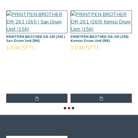
PRINTPEN BROTHER DR-261 (265 )
PRINTPEN BROTHER DR-261 (265)
P
Sarı Drum Unit (15K)
Kırmızı Drum Unit (15K)
M
1.036,57TL
1.036,57TL
1
SON GÖRÜNTÜLENEN
EN ÇOK GÖRÜNTÜLENEN