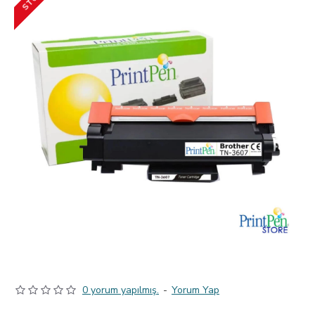
0 yorum yapılmış.
-
Yorum Yap