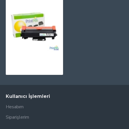
PRINTPEN BROTHER TN-3607XXL Yüksek Kapasite (11K)
556,83TL
Kullanıcı İşlemleri
Hesabım
Siparişlerim