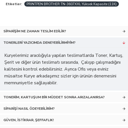
Etiketler:
PRINTPEN BROTHER TN-3607XXL Yüksek Kapasite (11K)
SIPARIŞIM NE ZAMAN TESLIM EDILIR?
TONERLERI YAZICIMDA DENEYEBILIRMIYIM?
Kuryelerimiz aracılığıyla yapılan teslimatlarda Toner, Kartuş,
Şerit ve diğer ürün teslimatı sırasında, Çalışıp çalışmadığını
kalitesini kontrol edebilirsiniz. Ayrıca Ofis veya eviniz
müsaitse Kurye arkadaşımız sizler için ürünün denemesini
memnuniyetle sağlayabilir.
TONERIM, KARTUŞUM BIR MÜDDET SONRA ARIZALANIRSA?
SIPARIŞI NASIL ÖDEYEBILIRIM?
GÜVEN, İSTIKRAR, ŞEFFAFLIK!