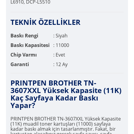
L6910, DCP-L5510
TEKNİK ÖZELLİKLER
Baskı Rengi
: Siyah
Baskı Kapasitesi
: 11000
Chip Varmı
: Evet
Garanti
: 12 Ay
PRINTPEN BROTHER TN-
3607XXL Yüksek Kapasite (11K)
Kaç Sayfaya Kadar Baskı
Yapar?
PRINTPEN BROTHER TN-3607XXL Yüksek Kapasite
(11K) muadil toner kartuşları (11000) sayfaya
kadar baskı almak için tasarlanmıştır. Fakat, bir