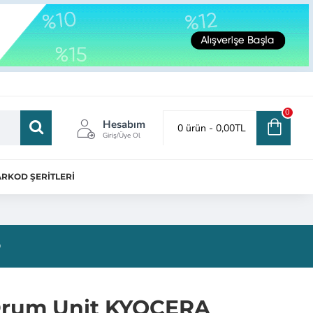
0
Hesabım
0 ürün - 0,00TL
Giriş/Üye Ol
RKOD ŞERİTLERİ
®
rum Unit KYOCERA