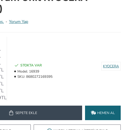
)
ış.
-
Yorum Yap
L
L
L
STOKTA VAR
KYOCERA
TL
Model:
16939
TL
SKU:
8680272169395
TL
TL
9TL
SEPETE EKLE
HEMEN AL