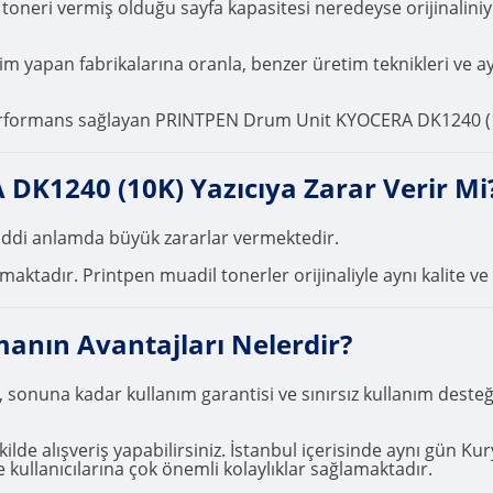
neri vermiş olduğu sayfa kapasitesi neredeyse orijinalin
 yapan fabrikalarına oranla, benzer üretim teknikleri ve ayni 
rformans sağlayan PRINTPEN Drum Unit KYOCERA DK1240 (10K) il
K1240 (10K) Yazıcıya Zarar Verir Mi
ciddi anlamda büyük zararlar vermektedir.
ktadır. Printpen muadil tonerler orijinaliyle aynı kalite ve 
manın Avantajları Nelerdir?
, sonuna kadar kullanım garantisi ve sınırsız kullanım deste
ilde alışveriş yapabilirsiniz. İstanbul içerisinde aynı gün Kur
 kullanıcılarına çok önemli kolaylıklar sağlamaktadır.