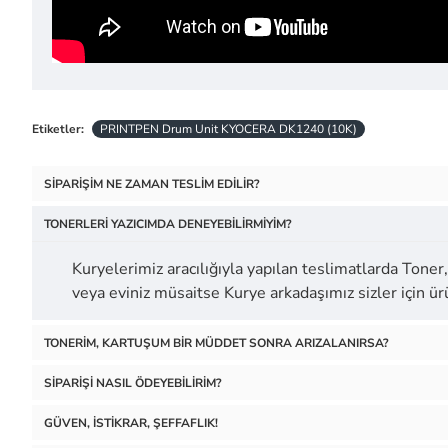
Etiketler:
PRINTPEN Drum Unit KYOCERA DK1240 (10K)
SIPARIŞIM NE ZAMAN TESLIM EDILIR?
TONERLERI YAZICIMDA DENEYEBILIRMIYIM?
Kuryelerimiz aracılığıyla yapılan teslimatlarda Toner, 
veya eviniz müsaitse Kurye arkadaşımız sizler için 
TONERIM, KARTUŞUM BIR MÜDDET SONRA ARIZALANIRSA?
SIPARIŞI NASIL ÖDEYEBILIRIM?
GÜVEN, İSTIKRAR, ŞEFFAFLIK!