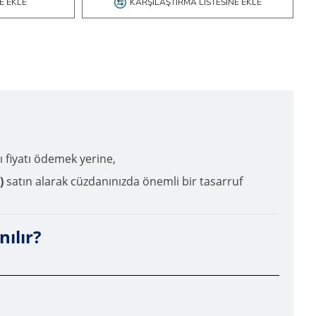
E EKLE
KARŞILAŞTIRMA LISTESINE EKLE
cı fiyatı ödemek yerine,
)
satın alarak cüzdanınızda önemli bir tasarruf
ılır?