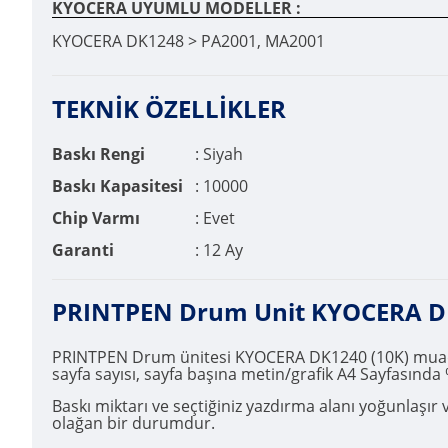
KYOCERA UYUMLU MODELLER :
KYOCERA DK1248 > PA2001, MA2001
TEKNİK ÖZELLİKLER
Baskı Rengi
: Siyah
Baskı Kapasitesi
: 10000
Chip Varmı
: Evet
Garanti
: 12 Ay
PRINTPEN Drum Unit KYOCERA DK1
PRINTPEN Drum ünitesi KYOCERA DK1240 (10K) muadil to
sayfa sayısı, sayfa başına metin/grafik A4 Sayfasında 
Baskı miktarı ve seçtiğiniz yazdırma alanı yoğunlaşı
olağan bir durumdur.