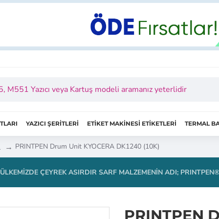
ITLARI
YAZICI ŞERİTLERİ
ETİKET MAKİNESİ ETİKETLERİ
TERMAL BA
I
PRINTPEN Drum Unit KYOCERA DK1240 (10K)
ÜLKEMIZDE ÇEYREK ASIRDIR SARF MALZEMENIN ADI; PRINTPEN
PRINTPEN D