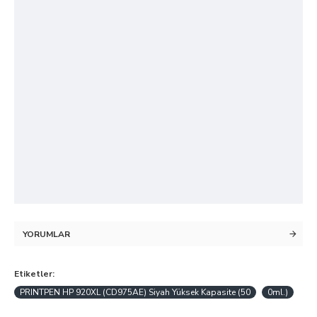
YORUMLAR
Etiketler:
PRINTPEN HP 920XL (CD975AE) Siyah Yüksek Kapasite (50
0ml.)