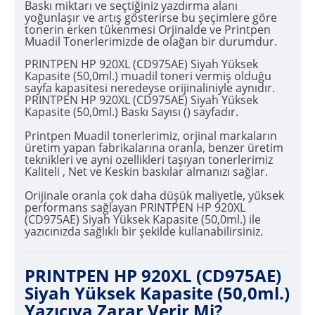
Baskı miktarı ve seçtiğiniz yazdırma alanı
yoğunlaşır ve artış gösterirse bu şeçimlere göre
tonerin erken tükenmesi Orjinalde ve Printpen
Muadil Tonerlerimizde de olağan bir durumdur.
PRINTPEN HP 920XL (CD975AE) Siyah Yüksek
Kapasite (50,0ml.) muadil toneri vermiş olduğu
sayfa kapasitesi neredeyse orijinaliniyle aynıdır.
PRINTPEN HP 920XL (CD975AE) Siyah Yüksek
Kapasite (50,0ml.) Baskı Sayısı () sayfadır.
Printpen Muadil tonerlerimiz, orjinal markaların
üretim yapan fabrikalarına oranla, benzer üretim
teknikleri ve ayni ozellikleri taşıyan tonerlerimiz
Kaliteli , Net ve Keskin baskılar almanızı sağlar.
Orijinale oranla çok daha düşük maliyetle, yüksek
performans sağlayan PRINTPEN HP 920XL
(CD975AE) Siyah Yüksek Kapasite (50,0ml.) ile
yazıcınızda sağlıklı bir şekilde kullanabilirsiniz.
PRINTPEN HP 920XL (CD975AE)
Siyah Yüksek Kapasite (50,0ml.)
Yazıcıya Zarar Verir Mi?