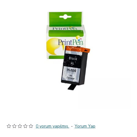
0 yorum yapılmış.
-
Yorum Yap