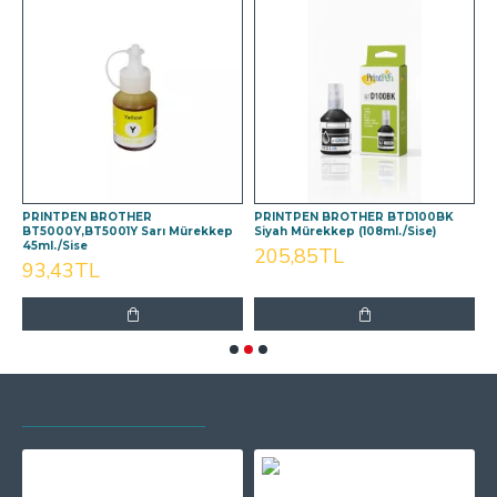
PRINTPEN BROTHER
PRINTPEN BROTHER BTD100BK
P
BT5000Y,BT5001Y Sarı Mürekkep
Siyah Mürekkep (108ml./Sise)
M
45ml./Sise
205,85TL
93,43TL
SON GÖRÜNTÜLENEN
EN ÇOK GÖRÜNTÜLENEN