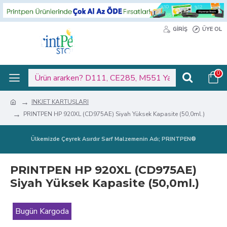
GIRIŞ
ÜYE OL
0
INKJET KARTUŞLARI
PRINTPEN HP 920XL (CD975AE) Siyah Yüksek Kapasite (50,0ml.)
Ülkemizde Çeyrek Asırdır Sarf Malzemenin Adı; PRINTPEN®
PRINTPEN HP 920XL (CD975AE)
Siyah Yüksek Kapasite (50,0ml.)
Bugün Kargoda