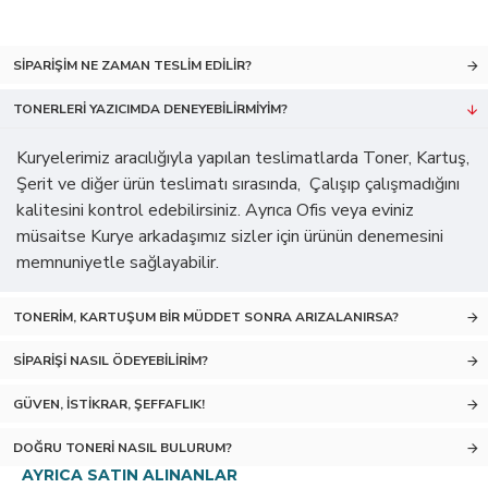
SIPARIŞIM NE ZAMAN TESLIM EDILIR?
TONERLERI YAZICIMDA DENEYEBILIRMIYIM?
Kuryelerimiz aracılığıyla yapılan teslimatlarda Toner, Kartuş,
Şerit ve diğer ürün teslimatı sırasında, Çalışıp çalışmadığını
kalitesini kontrol edebilirsiniz. Ayrıca Ofis veya eviniz
müsaitse Kurye arkadaşımız sizler için ürünün denemesini
memnuniyetle sağlayabilir.
TONERIM, KARTUŞUM BIR MÜDDET SONRA ARIZALANIRSA?
SIPARIŞI NASIL ÖDEYEBILIRIM?
GÜVEN, İSTIKRAR, ŞEFFAFLIK!
DOĞRU TONERI NASIL BULURUM?
AYRICA SATIN ALINANLAR