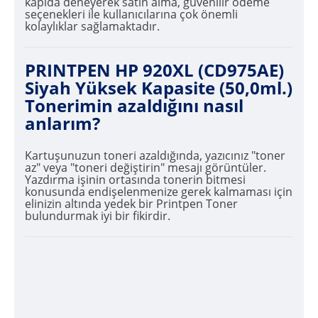
kapıda deneyerek satın alma, güvenilir ödeme
seçenekleri ile kullanıcılarına çok önemli
kolaylıklar sağlamaktadır.
PRINTPEN HP 920XL (CD975AE)
Siyah Yüksek Kapasite (50,0ml.)
Tonerimin azaldığını nasıl
anlarım?
Kartuşunuzun toneri azaldığında, yazıcınız "toner
az" veya "toneri değiştirin" mesajı görüntüler.
Yazdırma işinin ortasında tonerin bitmesi
konusunda endişelenmenize gerek kalmaması için
elinizin altında yedek bir Printpen Toner
bulundurmak iyi bir fikirdir.