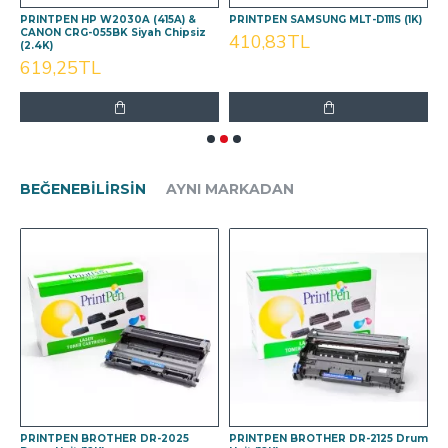
PRINTPEN HP W2030A (415A) &
PRINTPEN SAMSUNG MLT-D111S (1K)
P
z
CANON CRG-055BK Siyah Chipsiz
(
410,83TL
(2.4K)
1
619,25TL
BEĞENEBILIRSIN
AYNI MARKADAN
m
PRINTPEN BROTHER DR-2025
PRINTPEN BROTHER DR-2125 Drum
P