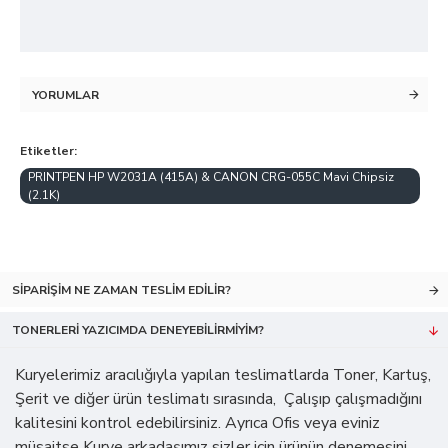
YORUMLAR
Etiketler:
PRINTPEN HP W2031A (415A) & CANON CRG-055C Mavi Chipsiz
(2.1K)
SIPARIŞIM NE ZAMAN TESLIM EDILIR?
TONERLERI YAZICIMDA DENEYEBILIRMIYIM?
Kuryelerimiz aracılığıyla yapılan teslimatlarda Toner, Kartuş,
Şerit ve diğer ürün teslimatı sırasında, Çalışıp çalışmadığını
kalitesini kontrol edebilirsiniz. Ayrıca Ofis veya eviniz
müsaitse Kurye arkadaşımız sizler için ürünün denemesini