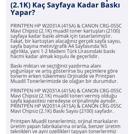
(2.1K) Kaç Sayfaya Kadar Baskı
Yapar?
PRINTPEN HP W2031A (415A) & CANON CRG-055C
Mavi Chipsiz (2.1K) muadil toner kartuşları (2100)
sayfaya kadar baskı almak için tasarlanmıştır.
Fakat, bir kartuştan alacağınız gerçek sayfa sayısı,
sayfa başına metin/grafik A4 Sayfasında %5
ağırlıkla, yani 1-2 Madeni Türk Lirasındaki baskı
hacmi kadar almak koşulu ile geçerlidir.
Baskı miktarı ve seçtiğiniz yazdırma alanı
yoğunlaşır ve artış gösterirse bu şeçimlere göre
tonerin erken tükenmesi Orjinalde ve Printpen
Muadil Tonerlerimizde de olağan bir durumdur.
PRINTPEN HP W2031A (415A) & CANON CRG-055C
Mavi Chipsiz (2.1K) muadil toneri vermiş olduğu
sayfa kapasitesi neredeyse orijinaliniyle aynıdır.
PRINTPEN HP W2031A (415A) & CANON CRG-055C
Mavi Chipsiz (2.1K) Baskı Sayısı (2100) sayfadır.
Printpen Muadil tonerlerimiz, orjinal markaların
üretim yapan fabrikalarına oranla, benzer üretim
teknikleri ve ayni ozellikleri taşıyan tonerlerimiz