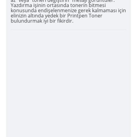
az" veya "toneri değiştirin" mesajı görüntüler.
Yazdırma işinin ortasında tonerin bitmesi
konusunda endişelenmenize gerek kalmaması için
elinizin altında yedek bir Printpen Toner
bulundurmak iyi bir fikirdir.