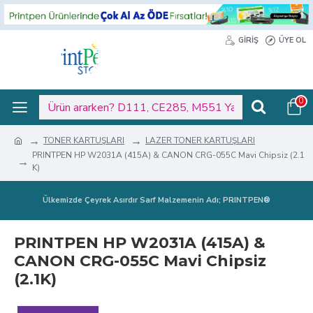
GIRIŞ
ÜYE OL
0
TONER KARTUŞLARI
LAZER TONER KARTUŞLARI
PRINTPEN HP W2031A (415A) & CANON CRG-055C Mavi Chipsiz (2.1
K)
Ülkemizde Çeyrek Asırdır Sarf Malzemenin Adı; PRINTPEN®
PRINTPEN HP W2031A (415A) &
CANON CRG-055C Mavi Chipsiz
(2.1K)