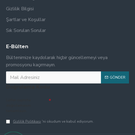
Gizlilik Bilgisi
Şartlar ve Koşullar
Sık Sorulan Sorular
E-Bülten
Bültenimize kaydolarak hiçbir güncellemeyi veya
promosyonu kaçırmayın.
GÖNDER
Doğrulama Kodu
Lütfen captcha
doğrulamasını
tamamlayın.
Gizlilik Politikası
'ni okudum ve kabul ediyorum.