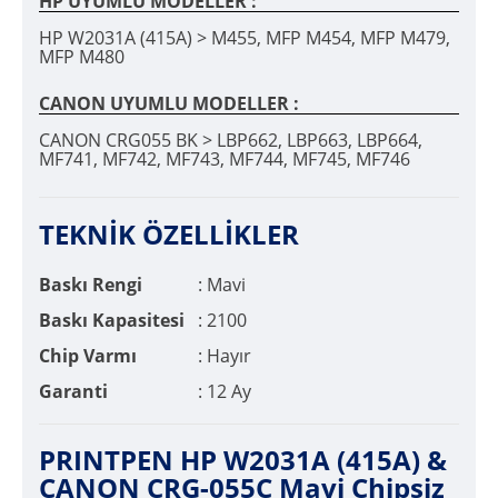
HP UYUMLU MODELLER :
HP W2031A (415A) > M455, MFP M454, MFP M479,
MFP M480
CANON UYUMLU MODELLER :
CANON CRG055 BK > LBP662, LBP663, LBP664,
MF741, MF742, MF743, MF744, MF745, MF746
TEKNİK ÖZELLİKLER
Baskı Rengi
: Mavi
Baskı Kapasitesi
: 2100
Chip Varmı
: Hayır
Garanti
: 12 Ay
PRINTPEN HP W2031A (415A) &
CANON CRG-055C Mavi Chipsiz