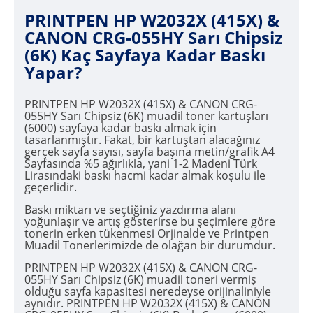
PRINTPEN HP W2032X (415X) &
CANON CRG-055HY Sarı Chipsiz
(6K) Kaç Sayfaya Kadar Baskı
Yapar?
PRINTPEN HP W2032X (415X) & CANON CRG-
055HY Sarı Chipsiz (6K) muadil toner kartuşları
(6000) sayfaya kadar baskı almak için
tasarlanmıştır. Fakat, bir kartuştan alacağınız
gerçek sayfa sayısı, sayfa başına metin/grafik A4
Sayfasında %5 ağırlıkla, yani 1-2 Madeni Türk
Lirasındaki baskı hacmi kadar almak koşulu ile
geçerlidir.
Baskı miktarı ve seçtiğiniz yazdırma alanı
yoğunlaşır ve artış gösterirse bu şeçimlere göre
tonerin erken tükenmesi Orjinalde ve Printpen
Muadil Tonerlerimizde de olağan bir durumdur.
PRINTPEN HP W2032X (415X) & CANON CRG-
055HY Sarı Chipsiz (6K) muadil toneri vermiş
olduğu sayfa kapasitesi neredeyse orijinaliniyle
aynıdır. PRINTPEN HP W2032X (415X) & CANON