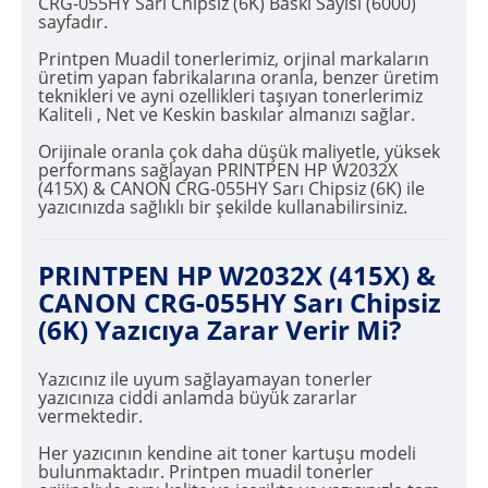
CRG-055HY Sarı Chipsiz (6K) Baskı Sayısı (6000)
sayfadır.
Printpen Muadil tonerlerimiz, orjinal markaların
üretim yapan fabrikalarına oranla, benzer üretim
teknikleri ve ayni ozellikleri taşıyan tonerlerimiz
Kaliteli , Net ve Keskin baskılar almanızı sağlar.
Orijinale oranla çok daha düşük maliyetle, yüksek
performans sağlayan PRINTPEN HP W2032X
(415X) & CANON CRG-055HY Sarı Chipsiz (6K) ile
yazıcınızda sağlıklı bir şekilde kullanabilirsiniz.
PRINTPEN HP W2032X (415X) &
CANON CRG-055HY Sarı Chipsiz
(6K) Yazıcıya Zarar Verir Mi?
Yazıcınız ile uyum sağlayamayan tonerler
yazıcınıza ciddi anlamda büyük zararlar
vermektedir.
Her yazıcının kendine ait toner kartuşu modeli
bulunmaktadır. Printpen muadil tonerler