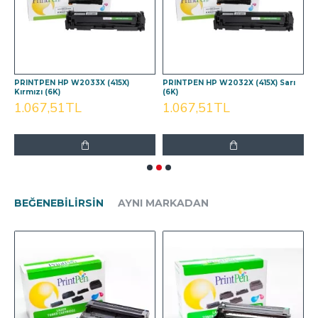
PRINTPEN HP W2033X (415X)
PRINTPEN HP W2032X (415X) Sarı
P
Kırmızı (6K)
(6K)
(
1.067,51TL
1.067,51TL
1
BEĞENEBILIRSIN
AYNI MARKADAN
m