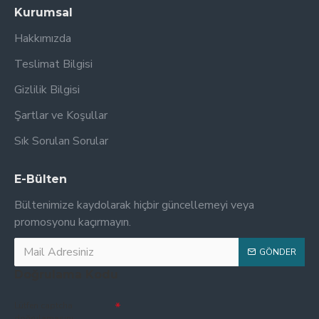
Kurumsal
Hakkımızda
Teslimat Bilgisi
Gizlilik Bilgisi
Şartlar ve Koşullar
Sık Sorulan Sorular
E-Bülten
Bültenimize kaydolarak hiçbir güncellemeyi veya
promosyonu kaçırmayın.
GÖNDER
Doğrulama Kodu
Lütfen captcha
doğrulamasını