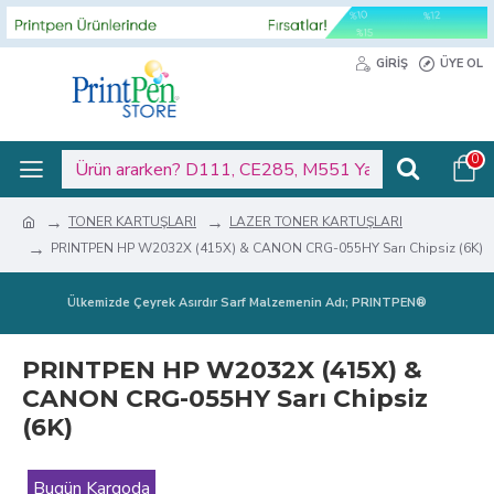
GIRIŞ
ÜYE OL
0
TONER KARTUŞLARI
LAZER TONER KARTUŞLARI
PRINTPEN HP W2032X (415X) & CANON CRG-055HY Sarı Chipsiz (6K)
Ülkemizde Çeyrek Asırdır Sarf Malzemenin Adı; PRINTPEN®
PRINTPEN HP W2032X (415X) &
CANON CRG-055HY Sarı Chipsiz
(6K)
Bugün Kargoda