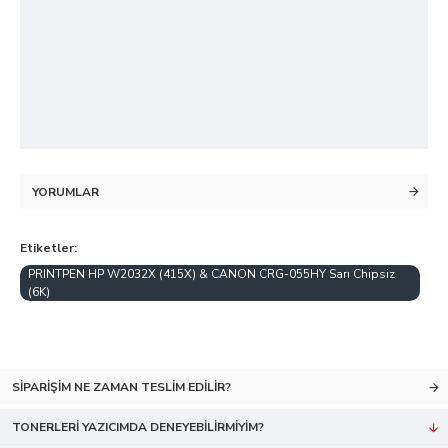
YORUMLAR
Etiketler:
PRINTPEN HP W2032X (415X) & CANON CRG-055HY Sarı Chipsiz
(6K)
SIPARIŞIM NE ZAMAN TESLIM EDILIR?
TONERLERI YAZICIMDA DENEYEBILIRMIYIM?