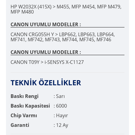
HP W2032X (415X) > M455, MFP M454, MFP M479,
MFP M480
CANON UYUMLU MODELLER :
CANON CRG055H Y > LBP662, LBP663, LBP664,
MF741, MF742, MF743, MF744, MF745, MF746
CANON UYUMLU MODELLER :
CANON T09Y > i-SENSYS X-C1127
TEKNİK ÖZELLİKLER
Baskı Rengi
: Sarı
Baskı Kapasitesi
: 6000
Chip Varmı
: Hayır
Garanti
: 12 Ay