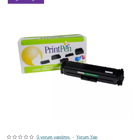
0 yorum yapılmış.
-
Yorum Yap