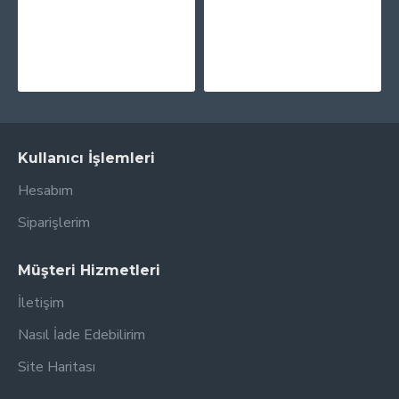
PRINTPEN HP W2032X (415X) & CANON CRG-055HY Sarı Chipsiz (6K)
PRINTPEN CANON CRG-069Y Sarı (1.9K)
781,53TL
753,19TL
Kullanıcı İşlemleri
Hesabım
Siparişlerim
Müşteri Hizmetleri
İletişim
Nasıl İade Edebilirim
Site Haritası