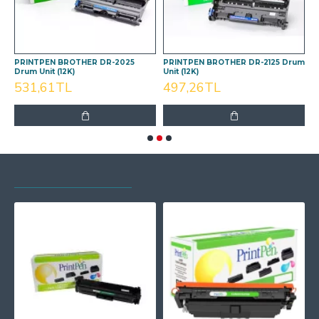
PRINTPEN BROTHER DR-2025
PRINTPEN BROTHER DR-2125 Drum
P
Drum Unit (12K)
Unit (12K)
D
531,61TL
497,26TL
SON GÖRÜNTÜLENEN
EN ÇOK GÖRÜNTÜLENEN