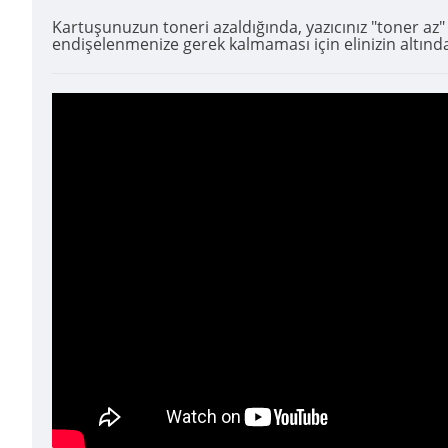
Kartuşunuzun toneri azaldığında, yazıcınız "toner az
endişelenmenize gerek kalmaması için elinizin altında