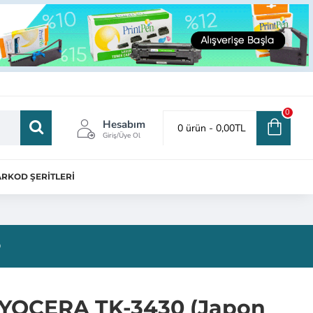
0
Hesabım
0 ürün - 0,00TL
Giriş/Üye Ol
RKOD ŞERİTLERİ
®
YOCERA TK-3430 (Japon