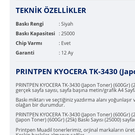
TEKNİK ÖZELLİKLER
Baskı Rengi
: Siyah
Baskı Kapasitesi
: 25000
Chip Varmı
: Evet
Garanti
: 12 Ay
PRINTPEN KYOCERA TK-3430 (Japon
PRINTPEN KYOCERA TK-3430 (Japon Toner) (600Gr) (25k)
gerçek sayfa sayısı, sayfa başına metin/grafik A4 Sayf
Baskı miktarı ve seçtiğiniz yazdırma alanı yoğunlaşı
olağan bir durumdur.
PRINTPEN KYOCERA TK-3430 (Japon Toner) (600Gr) (25
(Japon Toner) (600Gr) (25k) Baskı Sayısı (25000) sayfa
Printpen Muadil tonerlerimiz, orjinal markaların üretim
Keskin baskılar almanızı sağlar.