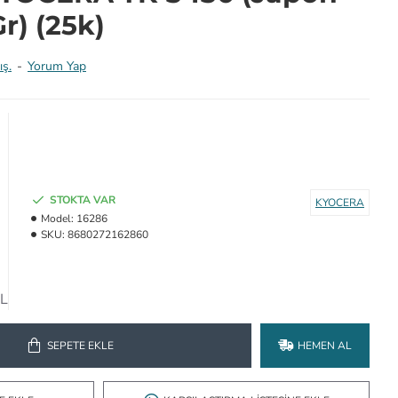
r) (25k)
ış.
-
Yorum Yap
STOKTA VAR
KYOCERA
Model:
16286
SKU:
8680272162860
TL
SEPETE EKLE
HEMEN AL