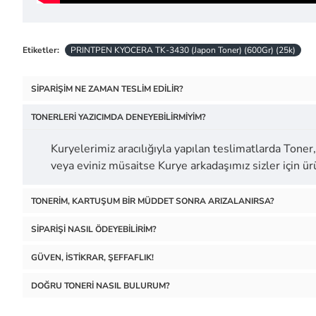
Etiketler:
PRINTPEN KYOCERA TK-3430 (Japon Toner) (600Gr) (25k)
SIPARIŞIM NE ZAMAN TESLIM EDILIR?
TONERLERI YAZICIMDA DENEYEBILIRMIYIM?
Kuryelerimiz aracılığıyla yapılan teslimatlarda Toner, 
veya eviniz müsaitse Kurye arkadaşımız sizler için 
TONERIM, KARTUŞUM BIR MÜDDET SONRA ARIZALANIRSA?
SIPARIŞI NASIL ÖDEYEBILIRIM?
GÜVEN, İSTIKRAR, ŞEFFAFLIK!
DOĞRU TONERI NASIL BULURUM?