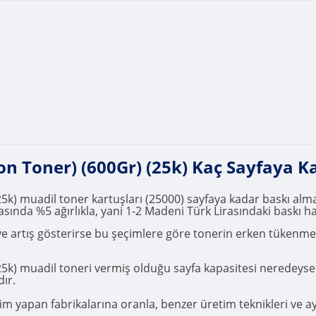
 Toner) (600Gr) (25k) Kaç Sayfaya K
 muadil toner kartuşları (25000) sayfaya kadar baskı almak i
asında %5 ağırlıkla, yani 1-2 Madeni Türk Lirasındaki baskı h
r ve artış gösterirse bu şeçimlere göre tonerin erken tükenm
k) muadil toneri vermiş olduğu sayfa kapasitesi neredeyse 
dır.
 yapan fabrikalarına oranla, benzer üretim teknikleri ve ayni 