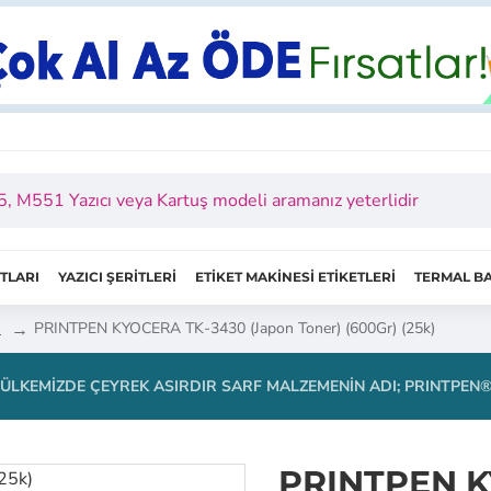
ITLARI
YAZICI ŞERİTLERİ
ETİKET MAKİNESİ ETİKETLERİ
TERMAL BA
I
PRINTPEN KYOCERA TK-3430 (Japon Toner) (600Gr) (25k)
ÜLKEMIZDE ÇEYREK ASIRDIR SARF MALZEMENIN ADI; PRINTPEN
PRINTPEN K