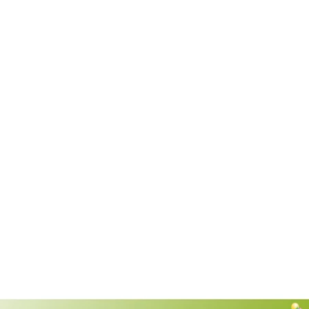
PRINTPEN BROTHER DR-261 (265)
PRINTPEN BROTHER DR-261 (265)
Mavi Drum Unit (15K)
Siyah Drum Unit (15K)
1.036,09TL
1.036,09TL