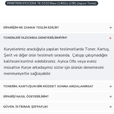
PRINTPEN KYOCERA TK-5150 Mavi (140Gr) (10K) (Japon Toner)
SIPARIŞIM NE ZAMAN TESLIM EDILIR?
TONERLERI YAZICIMDA DENEYEBILIRMIYIM?
Kuryelerimiz aracılığıyla yapılan teslimatlarda Toner, Kartuş,
Şerit ve diğer ürün teslimatı sırasında, Çalışıp çalışmadığını
kalitesini kontrol edebilirsiniz. Ayrıca Ofis veya eviniz
müsaitse Kurye arkadaşımız sizler için ürünün denemesini
memnuniyetle sağlayabilir.
TONERIM, KARTUŞUM BIR MÜDDET SONRA ARIZALANIRSA?
SIPARIŞI NASIL ÖDEYEBILIRIM?
GÜVEN, İSTIKRAR, ŞEFFAFLIK!