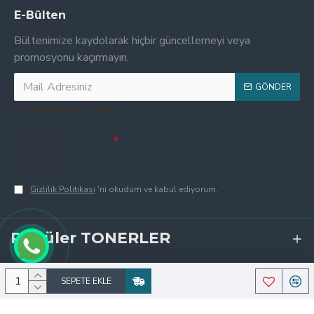
E-Bülten
Bültenimize kaydolarak hiçbir güncellemeyi veya
promosyonu kaçırmayın.
GÖNDER
Doğrulama Kodu
Lütfen captcha
doğrulamasını
tamamlayın.
Gizlilik Politikası
'ni okudum ve kabul ediyorum.
Popüler TONERLER
SEPETE EKLE