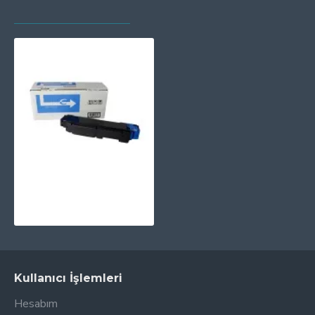
SON GÖRÜNTÜLENEN
EN ÇOK GÖRÜNTÜLENEN
PRINTPEN KYOCERA TK-5150 Mavi (140Gr) (10K) (Japon Toner)
850,31TL
Kullanıcı İşlemleri
Hesabım