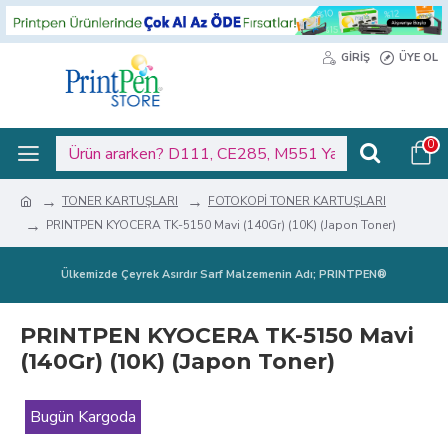
GIRIŞ
ÜYE OL
0
TONER KARTUŞLARI
FOTOKOPİ TONER KARTUŞLARI
PRINTPEN KYOCERA TK-5150 Mavi (140Gr) (10K) (Japon Toner)
Ülkemizde Çeyrek Asırdır Sarf Malzemenin Adı; PRINTPEN®
PRINTPEN KYOCERA TK-5150 Mavi
(140Gr) (10K) (Japon Toner)
Bugün Kargoda