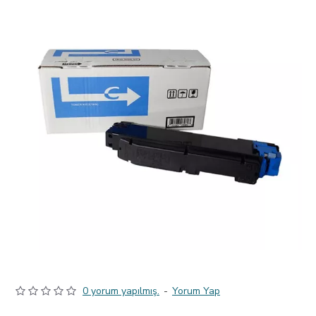
0 yorum yapılmış.
-
Yorum Yap