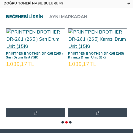
DOĞRU TONERI NASIL BULURUM?
BEĞENEBILIRSIN
AYNI MARKADAN
PRINTPEN BROTHER DR-261 (265 )
PRINTPEN BROTHER DR-261 (265)
P
Sarı Drum Unit (15K)
Kırmızı Drum Unit (15K)
M
1.039,17TL
1.039,17TL
1