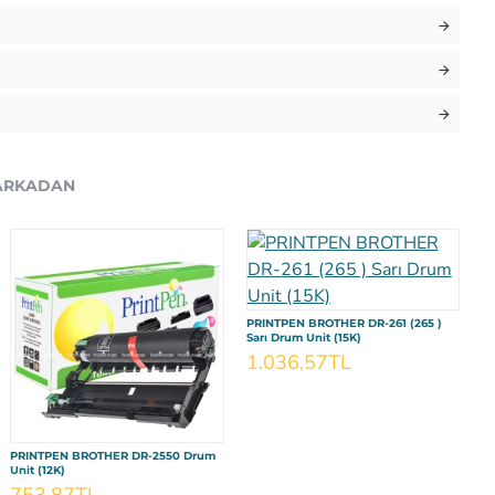
ARKADAN
PRINTPEN BROTHER DR-261 (265 )
PR
Sarı Drum Unit (15K)
Kı
1.036,57TL
1
RINTPEN EPSON 103 (C13T00S34A)
PRINTPEN EPSON 103 (C13T00S44A)
PRINTPEN BROTHER DR-2550 Drum
rmızı Mürekkep 70ml./Sise
Sarı Mürekkep 70ml./Sise
Unit (12K)
08,05TL
108,05TL
753,87TL