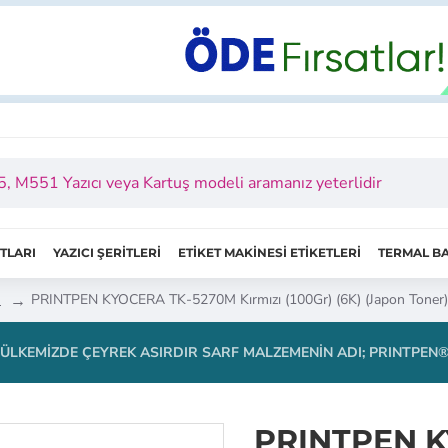
ITLARI
YAZICI ŞERİTLERİ
ETİKET MAKİNESİ ETİKETLERİ
TERMAL BA
I
PRINTPEN KYOCERA TK-5270M Kırmızı (100Gr) (6K) (Japon Toner)
ÜLKEMIZDE ÇEYREK ASIRDIR SARF MALZEMENIN ADI; PRINTPEN
PRINTPEN K