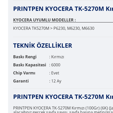
PRINTPEN KYOCERA TK-5270M Kırmız
KYOCERA UYUMLU MODELLER :
KYOCERA TK5270M > P6230, M6230, M6630
TEKNİK ÖZELLİKLER
Baskı Rengi
: Kırmızı
Baskı Kapasitesi
: 6000
Chip Varmı
: Evet
Garanti
: 12 Ay
PRINTPEN KYOCERA TK-5270M Kırmı
PRINTPEN KYOCERA TK-5270M Kırmızı (100Gr) (6K) (Japo
alacağınız gerçek sayfa sayısı, sayfa başına metin/gra