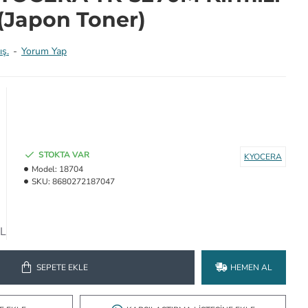
 (Japon Toner)
ış.
-
Yorum Yap
STOKTA VAR
KYOCERA
Model:
18704
SKU:
8680272187047
TL
SEPETE EKLE
HEMEN AL