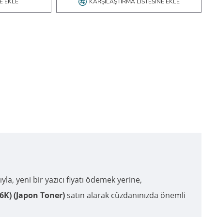
E EKLE
KARŞILAŞTIRMA LISTESINE EKLE
ıyla, yeni bir yazıcı fiyatı ödemek yerine,
K) (Japon Toner)
satın alarak cüzdanınızda önemli