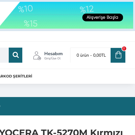
0
Hesabım
0 ürün - 0,00TL
Giriş/Üye Ol
RKOD ŞERİTLERİ
®
YOCERA TK-5270M Kırmızı