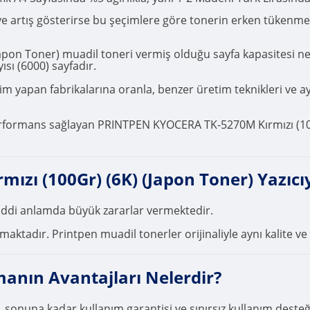
r ve artış gösterirse bu şeçimlere göre tonerin erken tükenm
pon Toner) muadil toneri vermiş olduğu sayfa kapasitesi ne
sı (6000) sayfadır.
 yapan fabrikalarına oranla, benzer üretim teknikleri ve ayni 
rformans sağlayan PRINTPEN KYOCERA TK-5270M Kırmızı (100Gr)
ı (100Gr) (6K) (Japon Toner) Yazıcıy
ciddi anlamda büyük zararlar vermektedir.
ktadır. Printpen muadil tonerler orijinaliyle aynı kalite ve 
manın Avantajları Nelerdir?
, sonuna kadar kullanım garantisi ve sınırsız kullanım deste