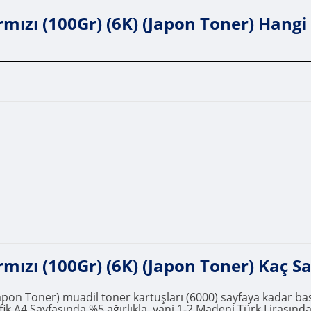
ı (100Gr) (6K) (Japon Toner) Hangi Y
zı (100Gr) (6K) (Japon Toner) Kaç S
n Toner) muadil toner kartuşları (6000) sayfaya kadar baskı
fik A4 Sayfasında %5 ağırlıkla, yani 1-2 Madeni Türk Lirasında