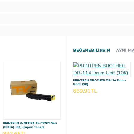
BEĞENEBILIRSIN
AYNI M
PRINTPEN BROTHER DR-114 Drum
Unit (10K)
669,91TL
PRINTPEN KYOCERA TK-5270Y Sarı
PRINTPEN KYOCERA TK-350XL
P
(100Gr) (6K) (Japon Toner)
(Japon Toner) (450Gr) Yüksek
Kı
Kapasite (15K)
892,65TL
1