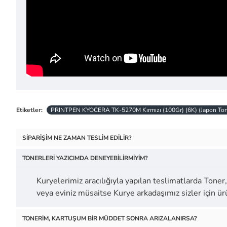
Etiketler:
PRINTPEN KYOCERA TK-5270M Kırmızı (100Gr) (6K) (Japon Ton
SIPARIŞIM NE ZAMAN TESLIM EDILIR?
TONERLERI YAZICIMDA DENEYEBILIRMIYIM?
Kuryelerimiz aracılığıyla yapılan teslimatlarda Toner, 
veya eviniz müsaitse Kurye arkadaşımız sizler için 
TONERIM, KARTUŞUM BIR MÜDDET SONRA ARIZALANIRSA?