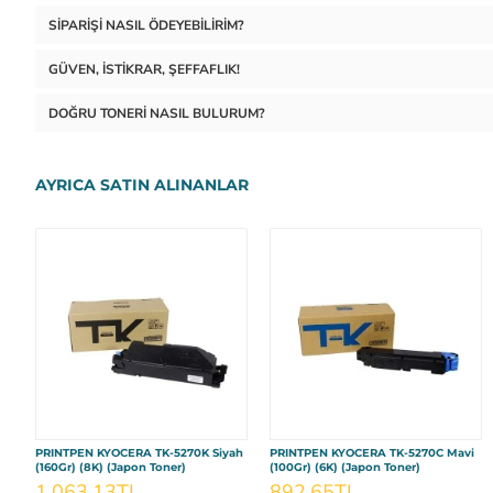
SIPARIŞI NASIL ÖDEYEBILIRIM?
GÜVEN, İSTIKRAR, ŞEFFAFLIK!
DOĞRU TONERI NASIL BULURUM?
AYRICA SATIN ALINANLAR
PRINTPEN KYOCERA TK-5270K Siyah
PRINTPEN KYOCERA TK-5270C Mavi
(160Gr) (8K) (Japon Toner)
(100Gr) (6K) (Japon Toner)
1.063,13TL
892,65TL