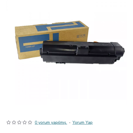
0 yorum yapılmış.
-
Yorum Yap