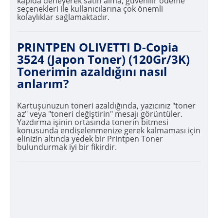
kapıda deneyerek satın alma, güvenilir ödeme
seçenekleri ile kullanıcılarına çok önemli
kolaylıklar sağlamaktadır.
PRINTPEN OLIVETTI D-Copia
3524 (Japon Toner) (120Gr/3K)
Tonerimin azaldığını nasıl
anlarım?
Kartuşunuzun toneri azaldığında, yazıcınız "toner
az" veya "toneri değiştirin" mesajı görüntüler.
Yazdırma işinin ortasında tonerin bitmesi
konusunda endişelenmenize gerek kalmaması için
elinizin altında yedek bir Printpen Toner
bulundurmak iyi bir fikirdir.