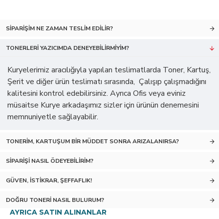
SIPARIŞIM NE ZAMAN TESLIM EDILIR?
TONERLERI YAZICIMDA DENEYEBILIRMIYIM?
Kuryelerimiz aracılığıyla yapılan teslimatlarda Toner, Kartuş,
Şerit ve diğer ürün teslimatı sırasında, Çalışıp çalışmadığını
kalitesini kontrol edebilirsiniz. Ayrıca Ofis veya eviniz
müsaitse Kurye arkadaşımız sizler için ürünün denemesini
memnuniyetle sağlayabilir.
TONERIM, KARTUŞUM BIR MÜDDET SONRA ARIZALANIRSA?
SIPARIŞI NASIL ÖDEYEBILIRIM?
GÜVEN, İSTIKRAR, ŞEFFAFLIK!
DOĞRU TONERI NASIL BULURUM?
AYRICA SATIN ALINANLAR