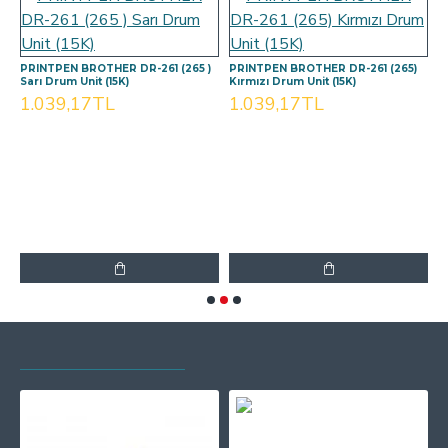
PRINTPEN BROTHER DR-261 (265 )
PRINTPEN BROTHER DR-261 (265)
P
Sarı Drum Unit (15K)
Kırmızı Drum Unit (15K)
M
1.039,17TL
1.039,17TL
1
SON GÖRÜNTÜLENEN
EN ÇOK GÖRÜNTÜLENEN