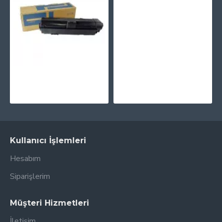
PRINTPEN HP 938 (4S6X5PE) Mavi (0.85k)
2.179,46TL
PRINTPEN OLIVETTI D-Copia 3524 (Japon Toner) (120Gr/3K)
433,70TL
Kullanıcı İşlemleri
Hesabım
Siparişlerim
Müşteri Hizmetleri
İletişim