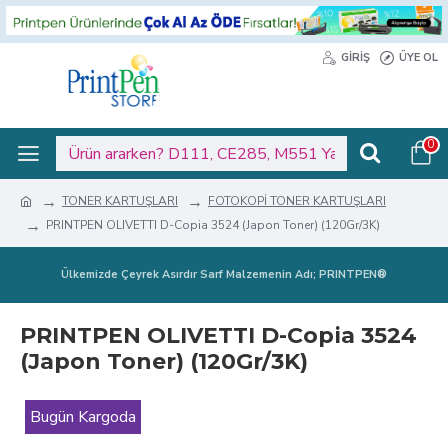
GIRIŞ
ÜYE OL
0
TONER KARTUŞLARI
FOTOKOPİ TONER KARTUŞLARI
PRINTPEN OLIVETTI D-Copia 3524 (Japon Toner) (120Gr/3K)
Ülkemizde Çeyrek Asırdır Sarf Malzemenin Adı; PRINTPEN®
PRINTPEN OLIVETTI D-Copia 3524
(Japon Toner) (120Gr/3K)
Bugün Kargoda