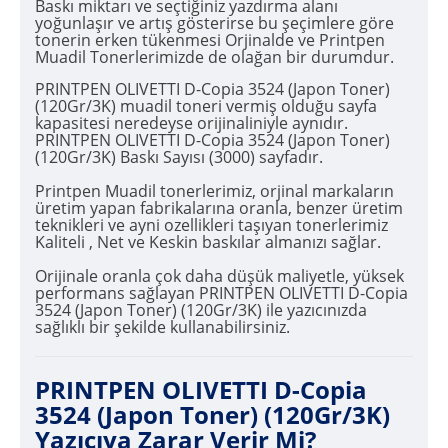
Baskı miktarı ve seçtiğiniz yazdırma alanı
yoğunlaşır ve artış gösterirse bu şeçimlere göre
tonerin erken tükenmesi Orjinalde ve Printpen
Muadil Tonerlerimizde de olağan bir durumdur.
PRINTPEN OLIVETTI D-Copia 3524 (Japon Toner)
(120Gr/3K) muadil toneri vermiş olduğu sayfa
kapasitesi neredeyse orijinaliniyle aynıdır.
PRINTPEN OLIVETTI D-Copia 3524 (Japon Toner)
(120Gr/3K) Baskı Sayısı (3000) sayfadır.
Printpen Muadil tonerlerimiz, orjinal markaların
üretim yapan fabrikalarına oranla, benzer üretim
teknikleri ve ayni ozellikleri taşıyan tonerlerimiz
Kaliteli , Net ve Keskin baskılar almanızı sağlar.
Orijinale oranla çok daha düşük maliyetle, yüksek
performans sağlayan PRINTPEN OLIVETTI D-Copia
3524 (Japon Toner) (120Gr/3K) ile yazıcınızda
sağlıklı bir şekilde kullanabilirsiniz.
PRINTPEN OLIVETTI D-Copia
3524 (Japon Toner) (120Gr/3K)
Yazıcıya Zarar Verir Mi?