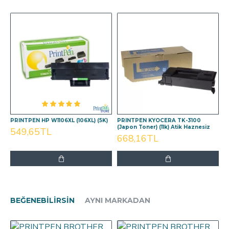
PRINTPEN HP W1106XL (106XL) (5K)
PRINTPEN KYOCERA TK-3100
(Japon Toner) (11k) Atik Haznesiz
549,65TL
668,16TL
BEĞENEBILIRSIN
AYNI MARKADAN