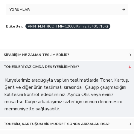
YORUMLAR
Etiketler:
PRINTPEN RICOH MP-C2000 Kırmızı (340Gr/15K)
SIPARIŞIM NE ZAMAN TESLIM EDILIR?
TONERLERI YAZICIMDA DENEYEBILIRMIYIM?
Kuryelerimiz aracılığıyla yapılan teslimatlarda Toner, Kartuş,
Şerit ve diğer ürün teslimatı sırasında, Çalışıp çalışmadığını
kalitesini kontrol edebilirsiniz. Ayrıca Ofis veya eviniz
müsaitse Kurye arkadaşımız sizler için ürünün denemesini
memnuniyetle sağlayabilir.
TONERIM, KARTUŞUM BIR MÜDDET SONRA ARIZALANIRSA?