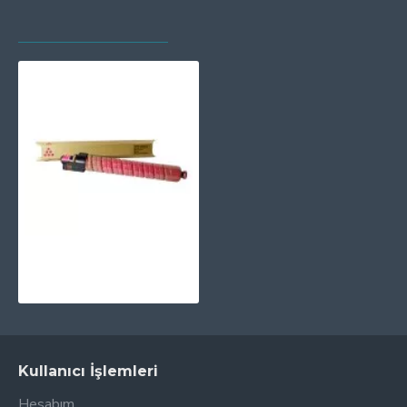
SON GÖRÜNTÜLENEN
EN ÇOK GÖRÜNTÜLENEN
PRINTPEN RICOH MP-C2000 Kırmızı (340Gr/15K)
1.427,41TL
Kullanıcı İşlemleri
Hesabım