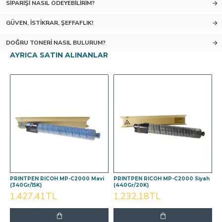
SIPARIŞI NASIL ÖDEYEBILIRIM?
GÜVEN, İSTIKRAR, ŞEFFAFLIK!
DOĞRU TONERI NASIL BULURUM?
AYRICA SATIN ALINANLAR
PRINTPEN RICOH MP-C2000 Mavi
PRINTPEN RICOH MP-C2000 Siyah
(340Gr/15K)
(440Gr/20K)
1.427,41TL
1.232,18TL