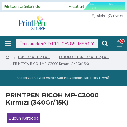
GIRIŞ
ÜYE OL
0
TONER KARTUŞLARI
FOTOKOPİ TONER KARTUŞLARI
PRINTPEN RICOH MP-C2000 Kırmızı (340Gr/15K)
Ülkemizde Çeyrek Asırdır Sarf Malzemenin Adı; PRINTPEN®
PRINTPEN RICOH MP-C2000
Kırmızı (340Gr/15K)
Bugün Kargoda