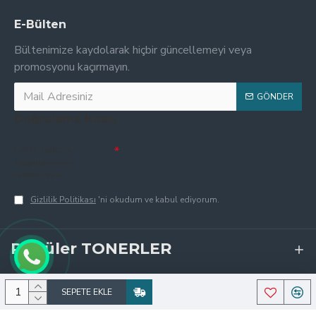
E-Bülten
Bültenimize kaydolarak hiçbir güncellemeyi veya
promosyonu kaçırmayın.
GÖNDER
Doğrulama Kodu
Lütfen captcha
doğrulamasını
tamamlayın.
Gizlilik Politikası
'ni okudum ve kabul ediyorum.
Popüler TONERLER
SEPETE EKLE