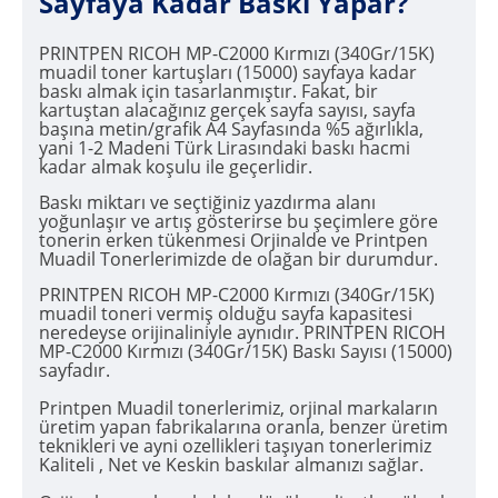
Sayfaya Kadar Baskı Yapar?
PRINTPEN RICOH MP-C2000 Kırmızı (340Gr/15K)
muadil toner kartuşları (15000) sayfaya kadar
baskı almak için tasarlanmıştır. Fakat, bir
kartuştan alacağınız gerçek sayfa sayısı, sayfa
başına metin/grafik A4 Sayfasında %5 ağırlıkla,
yani 1-2 Madeni Türk Lirasındaki baskı hacmi
kadar almak koşulu ile geçerlidir.
Baskı miktarı ve seçtiğiniz yazdırma alanı
yoğunlaşır ve artış gösterirse bu şeçimlere göre
tonerin erken tükenmesi Orjinalde ve Printpen
Muadil Tonerlerimizde de olağan bir durumdur.
PRINTPEN RICOH MP-C2000 Kırmızı (340Gr/15K)
muadil toneri vermiş olduğu sayfa kapasitesi
neredeyse orijinaliniyle aynıdır. PRINTPEN RICOH
MP-C2000 Kırmızı (340Gr/15K) Baskı Sayısı (15000)
sayfadır.
Printpen Muadil tonerlerimiz, orjinal markaların
üretim yapan fabrikalarına oranla, benzer üretim
teknikleri ve ayni ozellikleri taşıyan tonerlerimiz
Kaliteli , Net ve Keskin baskılar almanızı sağlar.