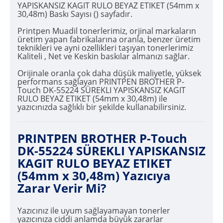
YAPISKANSIZ KAGIT RULO BEYAZ ETIKET (54mm x
30,48m) Baskı Sayısı () sayfadır.
Printpen Muadil tonerlerimiz, orjinal markaların
üretim yapan fabrikalarına oranla, benzer üretim
teknikleri ve ayni ozellikleri taşıyan tonerlerimiz
Kaliteli , Net ve Keskin baskılar almanızı sağlar.
Orijinale oranla çok daha düşük maliyetle, yüksek
performans sağlayan PRINTPEN BROTHER P-
Touch DK-55224 SÜREKLI YAPISKANSIZ KAGIT
RULO BEYAZ ETIKET (54mm x 30,48m) ile
yazıcınızda sağlıklı bir şekilde kullanabilirsiniz.
PRINTPEN BROTHER P-Touch
DK-55224 SÜREKLI YAPISKANSIZ
KAGIT RULO BEYAZ ETIKET
(54mm x 30,48m) Yazıcıya
Zarar Verir Mi?
Yazıcınız ile uyum sağlayamayan tonerler
yazıcınıza ciddi anlamda büyük zararlar