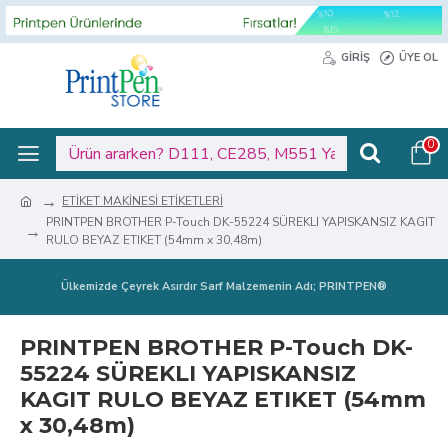
GIRIŞ
ÜYE OL
0
ETİKET MAKİNESİ ETİKETLERİ
PRINTPEN BROTHER P-Touch DK-55224 SÜREKLI YAPISKANSIZ KAGIT
RULO BEYAZ ETIKET (54mm x 30,48m)
Ülkemizde Çeyrek Asırdır Sarf Malzemenin Adı; PRINTPEN®
PRINTPEN BROTHER P-Touch DK-
55224 SÜREKLI YAPISKANSIZ
KAGIT RULO BEYAZ ETIKET (54mm
x 30,48m)