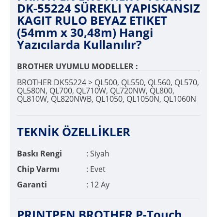
DK-55224 SÜREKLI YAPISKANSIZ
KAGIT RULO BEYAZ ETIKET
(54mm x 30,48m) Hangi
Yazıcılarda Kullanılır?
BROTHER UYUMLU MODELLER :
BROTHER DK55224 > QL500, QL550, QL560, QL570,
QL580N, QL700, QL710W, QL720NW, QL800,
QL810W, QL820NWB, QL1050, QL1050N, QL1060N
TEKNİK ÖZELLİKLER
Baskı Rengi
: Siyah
Chip Varmı
: Evet
Garanti
: 12 Ay
PRINTPEN BROTHER P-Touch