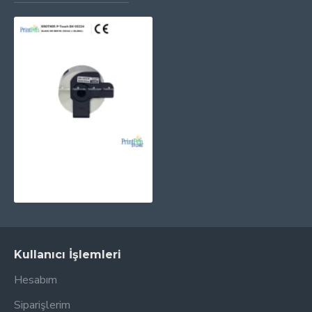
PRINTPEN BROTHER P-Touch DK-55224 SÜREKLI YAPISKANSIZ KAGIT RULO BEYAZ ETIKET (54mm x 30,48m)
411,69TL
Kullanıcı İşlemleri
Hesabım
Siparişlerim