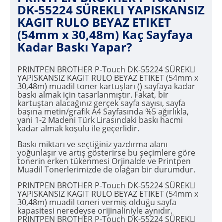
DK-55224 SÜREKLI YAPISKANSIZ
KAGIT RULO BEYAZ ETIKET
(54mm x 30,48m) Kaç Sayfaya
Kadar Baskı Yapar?
PRINTPEN BROTHER P-Touch DK-55224 SÜREKLI
YAPISKANSIZ KAGIT RULO BEYAZ ETIKET (54mm x
30,48m) muadil toner kartuşları () sayfaya kadar
baskı almak için tasarlanmıştır. Fakat, bir
kartuştan alacağınız gerçek sayfa sayısı, sayfa
başına metin/grafik A4 Sayfasında %5 ağırlıkla,
yani 1-2 Madeni Türk Lirasındaki baskı hacmi
kadar almak koşulu ile geçerlidir.
Baskı miktarı ve seçtiğiniz yazdırma alanı
yoğunlaşır ve artış gösterirse bu şeçimlere göre
tonerin erken tükenmesi Orjinalde ve Printpen
Muadil Tonerlerimizde de olağan bir durumdur.
PRINTPEN BROTHER P-Touch DK-55224 SÜREKLI
YAPISKANSIZ KAGIT RULO BEYAZ ETIKET (54mm x
30,48m) muadil toneri vermiş olduğu sayfa
kapasitesi neredeyse orijinaliniyle aynıdır.
PRINTPEN BROTHER P-Touch DK-55224 SÜREKLI