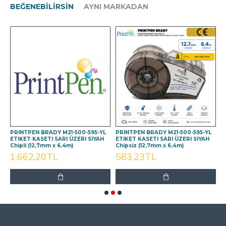
BEĞENEBILIRSIN
AYNI MARKADAN
PRINTPEN BRADY M21-500-595-YL
PRINTPEN BRADY M21-500-595-YL
P
AH
ETIKET KASETI SARI ÜZERI SIYAH
ETIKET KASETI SARI ÜZERI SIYAH
K
Chipli (12,7mm x 6,4m)
Chipsiz (12,7mm x 6,4m)
C
1.662,20TL
583,23TL
SON GÖRÜNTÜLENEN
EN ÇOK GÖRÜNTÜLENEN