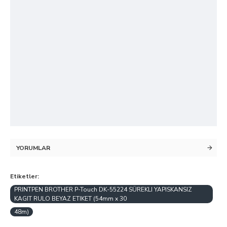
YORUMLAR
Etiketler:
PRINTPEN BROTHER P-Touch DK-55224 SÜREKLI YAPISKANSIZ
KAGIT RULO BEYAZ ETIKET (54mm x 30
48m)