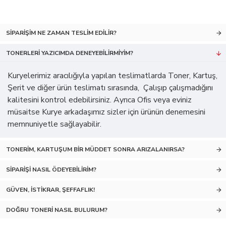
SIPARIŞIM NE ZAMAN TESLIM EDILIR?
TONERLERI YAZICIMDA DENEYEBILIRMIYIM?
Kuryelerimiz aracılığıyla yapılan teslimatlarda Toner, Kartuş,
Şerit ve diğer ürün teslimatı sırasında, Çalışıp çalışmadığını
kalitesini kontrol edebilirsiniz. Ayrıca Ofis veya eviniz
müsaitse Kurye arkadaşımız sizler için ürünün denemesini
memnuniyetle sağlayabilir.
TONERIM, KARTUŞUM BIR MÜDDET SONRA ARIZALANIRSA?
SIPARIŞI NASIL ÖDEYEBILIRIM?
GÜVEN, İSTIKRAR, ŞEFFAFLIK!
DOĞRU TONERI NASIL BULURUM?