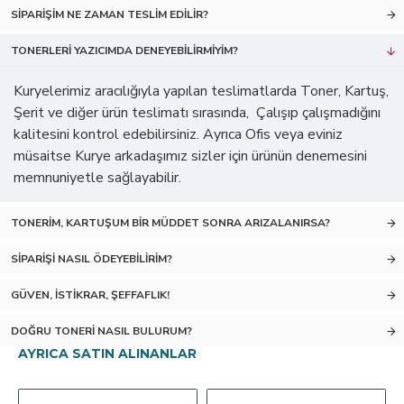
SIPARIŞIM NE ZAMAN TESLIM EDILIR?
TONERLERI YAZICIMDA DENEYEBILIRMIYIM?
Kuryelerimiz aracılığıyla yapılan teslimatlarda Toner, Kartuş,
Şerit ve diğer ürün teslimatı sırasında, Çalışıp çalışmadığını
kalitesini kontrol edebilirsiniz. Ayrıca Ofis veya eviniz
müsaitse Kurye arkadaşımız sizler için ürünün denemesini
memnuniyetle sağlayabilir.
TONERIM, KARTUŞUM BIR MÜDDET SONRA ARIZALANIRSA?
SIPARIŞI NASIL ÖDEYEBILIRIM?
GÜVEN, İSTIKRAR, ŞEFFAFLIK!
DOĞRU TONERI NASIL BULURUM?
AYRICA SATIN ALINANLAR