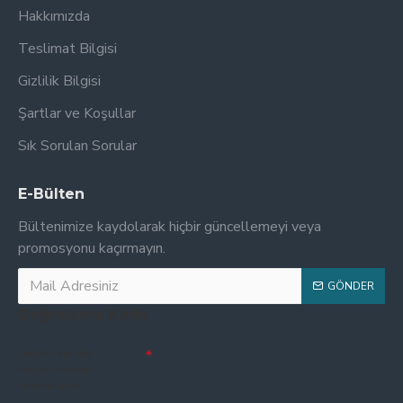
Hakkımızda
Teslimat Bilgisi
Gizlilik Bilgisi
Şartlar ve Koşullar
Sık Sorulan Sorular
E-Bülten
Bültenimize kaydolarak hiçbir güncellemeyi veya
promosyonu kaçırmayın.
GÖNDER
Doğrulama Kodu
Lütfen captcha
doğrulamasını
tamamlayın.