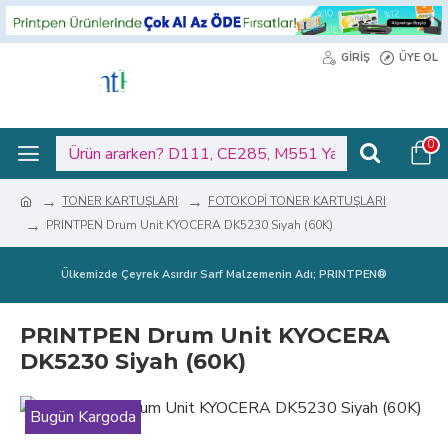
GIRIŞ
ÜYE OL
0
TONER KARTUŞLARI
FOTOKOPİ TONER KARTUŞLARI
PRINTPEN Drum Unit KYOCERA DK5230 Siyah (60K)
Ülkemizde Çeyrek Asırdır Sarf Malzemenin Adı; PRINTPEN®
PRINTPEN Drum Unit KYOCERA
DK5230 Siyah (60K)
Bugün Kargoda