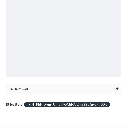
YORUMLAR
Etiketler:
PRINTPEN Drum Unit KYOCERA DK5230 Siyah (60K)