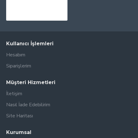
PRINTPEN Drum Unit KYOCERA DK5230 Siyah (60K)
4.573,47TL
Kullanıcı İşlemleri
Hesabım
Siparişlerim
Müşteri Hizmetleri
İletişim
Nasıl İade Edebilirim
Site Haritası
Kurumsal