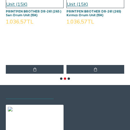
PRINTPEN BROTHER DR-261 (265 )
PRINTPEN BROTHER DR-261 (265)
P
Sarı Drum Unit (15K)
Kırmızı Drum Unit (15K)
M
1.036,57TL
1.036,57TL
1
SON GÖRÜNTÜLENEN
EN ÇOK GÖRÜNTÜLENEN