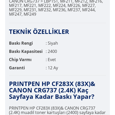
CANON CRG737 > LBP151, MF211, MF212, MF216,
MF217, MF221, MF222, MF224, MF226, MF227,
MF229, MF231, MF232, MF236, MF237, MF244,
MF247, MF249
TEKNİK ÖZELLİKLER
Baskı Rengi
: Siyah
Baskı Kapasitesi
: 2400
Chip Varmı
: Evet
Garanti
: 12 Ay
PRINTPEN HP CF283X (83X)&
CANON CRG737 (2.4K) Kaç
Sayfaya Kadar Baskı Yapar?
PRINTPEN HP CF283X (83X)& CANON CRG737
(2.4K) muadil toner kartuşları (2400) sayfaya kadar