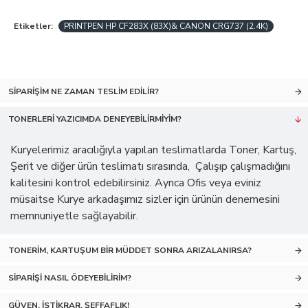
Etiketler:
PRINTPEN HP CF283X (83X)& CANON CRG737 (2.4K)
SIPARIŞIM NE ZAMAN TESLIM EDILIR?
TONERLERI YAZICIMDA DENEYEBILIRMIYIM?
Kuryelerimiz aracılığıyla yapılan teslimatlarda Toner, Kartuş,
Şerit ve diğer ürün teslimatı sırasında, Çalışıp çalışmadığını
kalitesini kontrol edebilirsiniz. Ayrıca Ofis veya eviniz
müsaitse Kurye arkadaşımız sizler için ürünün denemesini
memnuniyetle sağlayabilir.
TONERIM, KARTUŞUM BIR MÜDDET SONRA ARIZALANIRSA?
SIPARIŞI NASIL ÖDEYEBILIRIM?
GÜVEN, İSTIKRAR, ŞEFFAFLIK!