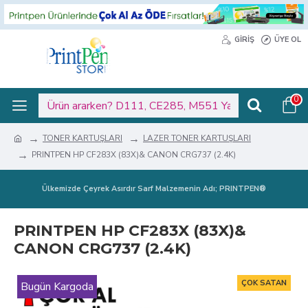
GIRIŞ
ÜYE OL
0
TONER KARTUŞLARI
LAZER TONER KARTUŞLARI
PRINTPEN HP CF283X (83X)& CANON CRG737 (2.4K)
Ülkemizde Çeyrek Asırdır Sarf Malzemenin Adı; PRINTPEN®
PRINTPEN HP CF283X (83X)&
CANON CRG737 (2.4K)
ÇOK SATAN
Bugün Kargoda