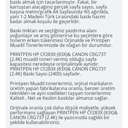
baskı almak için tasarlanmıştır. Fakat, bir
kartuştan alacağınız gerçek sayfa sayısı, sayfa
başına metin/grafik A4 Sayfasında %5 ağırlıkla,
yani 1-2 Madeni Türk Lirasındaki baskı hacmi
kadar almak koşulu ile geçerlidir.
Baskı miktarı ve seçtiğiniz yazdırma alanı
yoğunlaşır ve artış gösterirse bu şeçimlere göre
tonerin erken tükenmesi Orjinalde ve Printpen
Muadil Tonerlerimizde de olağan bir durumdur.
PRINTPEN HP CF283X (83X)& CANON CRG737
(2.4K) muadil toneri vermiş olduğu sayfa
kapasitesi neredeyse orijinaliniyle aynıdır.
PRINTPEN HP CF283X (83X)& CANON CRG737
(2.4K) Baskı Sayısı (2400) sayfadır.
Printpen Muadil tonerlerimiz, orjinal markaların
üretim yapan fabrikalarına oranla, benzer üretim
teknikleri ve ayni ozellikleri taşıyan tonerlerimiz
Kaliteli , Net ve Keskin baskılar almanızı sağlar.
Orijinale oranla çok daha düşük maliyetle, yüksek
performans sağlayan PRINTPEN HP CF283X (83X)&
CANON CRG737 (2.4K) ile yazıcınızda sağlıklı bir
şekilde kullanabilirsiniz.