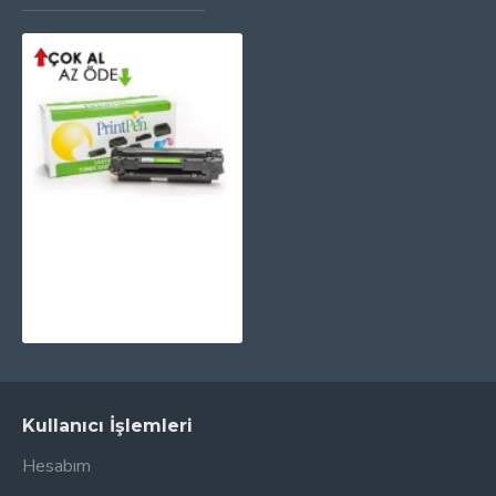
PRINTPEN HP CF283X (83X)& CANON CRG737 (2.4K)
331,51TL
Kullanıcı İşlemleri
Hesabım