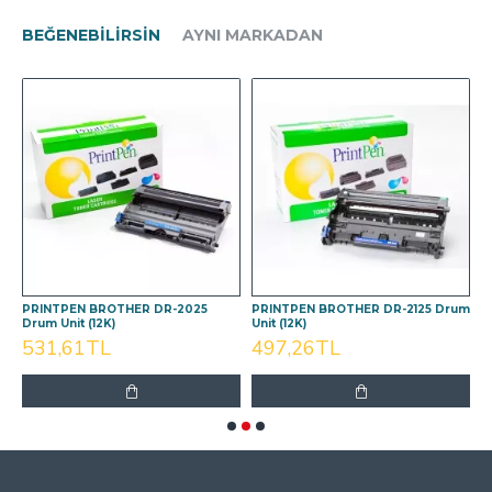
BEĞENEBILIRSIN
AYNI MARKADAN
m
PRINTPEN BROTHER DR-2025
PRINTPEN BROTHER DR-2125 Drum
P
Drum Unit (12K)
Unit (12K)
D
531,61TL
497,26TL
SON GÖRÜNTÜLENEN
EN ÇOK GÖRÜNTÜLENEN