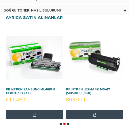
DOĞRU TONERI NASIL BULURUM?
AYRICA SATIN ALINANLAR
,
PRINTPEN SAMSUNG ML-1610 &
PRINTPEN LEXMARK MS417
P
XEROX 3117 (3K)
(51B5H00) (8,5K)
C
611,48TL
803,00TL