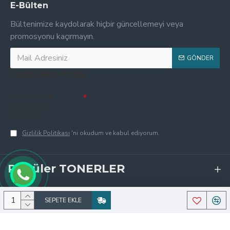
E-Bülten
Bültenimize kaydolarak hiçbir güncellemeyi veya
promosyonu kaçırmayın.
GÖNDER
Doğrulama Kodu
Lütfen captcha
doğrulamasını
tamamlayın.
Gizlilik Politikası
'ni okudum ve kabul ediyorum.
Popüler TONERLER
SEPETE EKLE