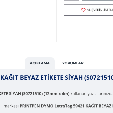
ALIŞVERIŞ LISTEM
AÇIKLAMA
YORUMLAR
KAĞIT BEYAZ ETİKETE SİYAH (S072151
ETE SİYAH (S0721510) (12mm x 4m)
kullanan yazıcılarınızda,
dil markası
PRINTPEN DYMO LetraTag 59421 KAĞIT BEYAZ E