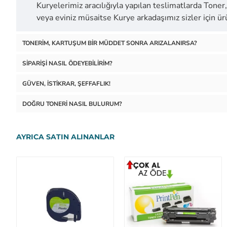
Kuryelerimiz aracılığıyla yapılan teslimatlarda Toner, 
veya eviniz müsaitse Kurye arkadaşımız sizler için 
TONERIM, KARTUŞUM BIR MÜDDET SONRA ARIZALANIRSA?
SIPARIŞI NASIL ÖDEYEBILIRIM?
GÜVEN, İSTIKRAR, ŞEFFAFLIK!
DOĞRU TONERI NASIL BULURUM?
AYRICA SATIN ALINANLAR