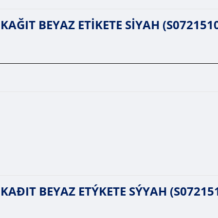
AĞIT BEYAZ ETİKETE SİYAH (S0721510)
KAÐIT BEYAZ ETÝKETE SÝYAH (S072151