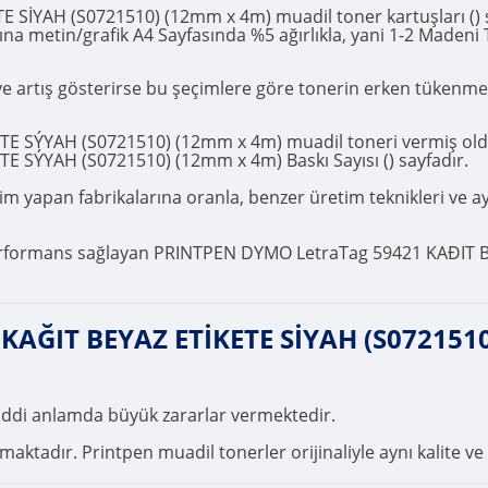
İYAH (S0721510) (12mm x 4m) muadil toner kartuşları () say
şına metin/grafik A4 Sayfasında %5 ağırlıkla, yani 1-2 Madeni
r ve artış gösterirse bu şeçimlere göre tonerin erken tükenm
ÝYAH (S0721510) (12mm x 4m) muadil toneri vermiş olduğu 
SÝYAH (S0721510) (12mm x 4m) Baskı Sayısı () sayfadır.
 yapan fabrikalarına oranla, benzer üretim teknikleri ve ayni 
 performans sağlayan PRINTPEN DYMO LetraTag 59421 KAÐIT 
AĞIT BEYAZ ETİKETE SİYAH (S0721510)
ciddi anlamda büyük zararlar vermektedir.
ktadır. Printpen muadil tonerler orijinaliyle aynı kalite ve 