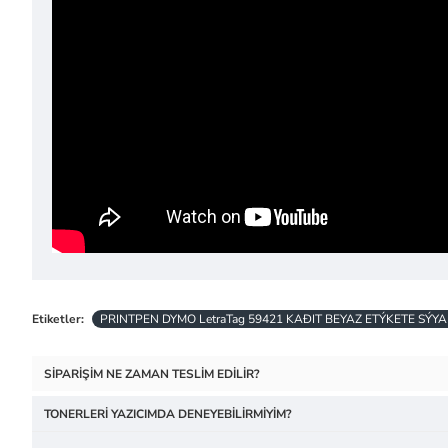
Etiketler:
PRINTPEN DYMO LetraTag 59421 KAÐIT BEYAZ ETÝKETE SÝYA
SIPARIŞIM NE ZAMAN TESLIM EDILIR?
TONERLERI YAZICIMDA DENEYEBILIRMIYIM?