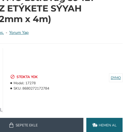
Z ETÝKETE SÝYAH
(12mm x 4m)
ış.
-
Yorum Yap
STOKTA YOK
DYMO
Model:
17278
SKU:
8680272172784
TL
SEPETE EKLE
HEMEN AL