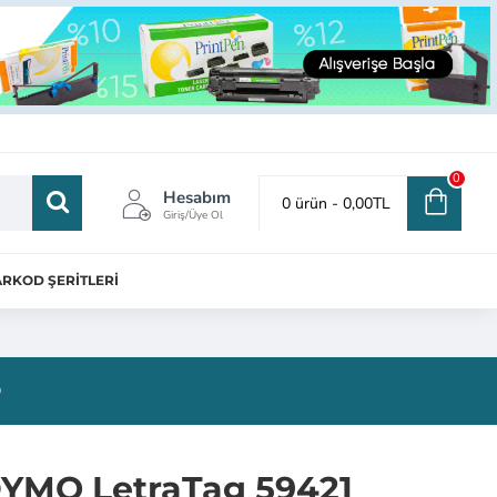
0
Hesabım
0 ürün - 0,00TL
Giriş/Üye Ol
RKOD ŞERİTLERİ
®
YMO LetraTag 59421