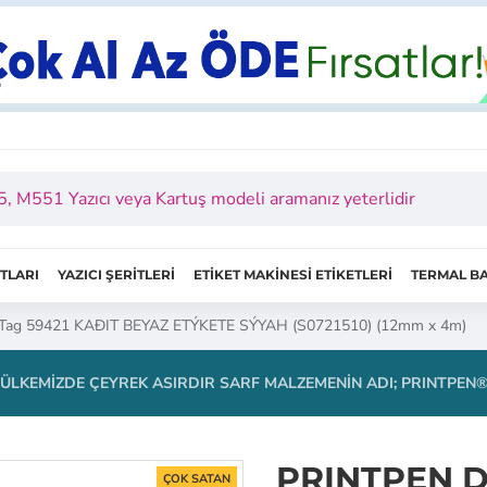
ITLARI
YAZICI ŞERİTLERİ
ETİKET MAKİNESİ ETİKETLERİ
TERMAL BA
Tag 59421 KAÐIT BEYAZ ETÝKETE SÝYAH (S0721510) (12mm x 4m)
ÜLKEMIZDE ÇEYREK ASIRDIR SARF MALZEMENIN ADI; PRINTPEN
PRINTPEN D
ÇOK SATAN