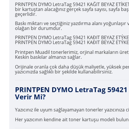
PRINTPEN DYMO LetraTag 59421 KAĞIT BEYAZ ETİKETE S
bir kartuştan alacağınız gerçek sayfa sayısı, sayfa ba
geçerlidir.
Baskı miktarı ve seçtiğiniz yazdırma alanı yoğunlaşı
olağan bir durumdur.
PRINTPEN DYMO LetraTag 59421 KAÐIT BEYAZ ETÝKETE S
PRINTPEN DYMO LetraTag 59421 KAÐIT BEYAZ ETÝKETE 
Printpen Muadil tonerlerimiz, orjinal markaların üretim
Keskin baskılar almanızı sağlar.
Orijinale oranla çok daha düşük maliyetle, yüksek
yazıcınızda sağlıklı bir şekilde kullanabilirsiniz.
PRINTPEN DYMO LetraTag 59421 K
Verir Mi?
Yazıcınız ile uyum sağlayamayan tonerler yazıcınıza 
Her yazıcının kendine ait toner kartuşu modeli bulunma