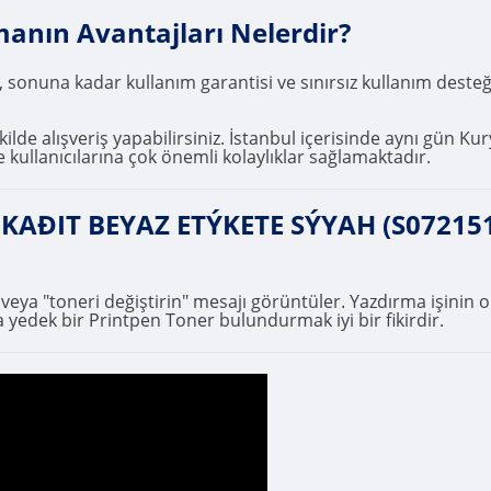
manın Avantajları Nelerdir?
, sonuna kadar kullanım garantisi ve sınırsız kullanım deste
ilde alışveriş yapabilirsiniz. İstanbul içerisinde aynı gün Kur
 kullanıcılarına çok önemli kolaylıklar sağlamaktadır.
KAÐIT BEYAZ ETÝKETE SÝYAH (S072151
" veya "toneri değiştirin" mesajı görüntüler. Yazdırma işini
 yedek bir Printpen Toner bulundurmak iyi bir fikirdir.